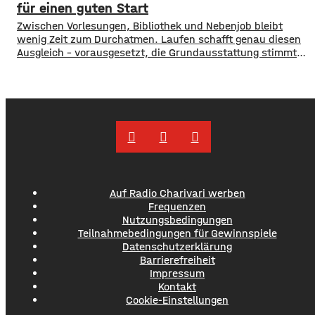
Minuten montieren. Schnelle Montage statt Baustelle Der
für einen guten Start
Bau eines klassischen Nebengebäudes erfordert Zeit,
Zwischen Vorlesungen, Bibliothek und Nebenjob bleibt
wenig Zeit zum Durchatmen. Laufen schafft genau diesen
Ausgleich – vorausgesetzt, die Grundausstattung stimmt
von Anfang an. Warum Laufen der perfekte Ausgleich zum
Studienalltag ist Der Kopf raucht nach einer langen
Lernphase, die Konzentration lässt nach. Genau dann hilft
Bewegung an der frischen Luft am meisten. Laufen lässt
sich
Auf Radio Charivari werben
Frequenzen
Nutzungsbedingungen
Teilnahmebedingungen für Gewinnspiele
Datenschutzerklärung
Barrierefreiheit
Impressum
Kontakt
Cookie-Einstellungen