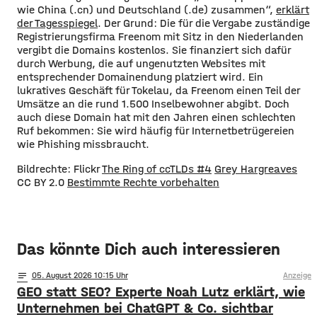
wie China (.cn) und Deutschland (.de) zusammen“,
erklärt
der Tagesspiegel
. Der Grund: Die für die Vergabe zuständige
Registrierungsfirma Freenom mit Sitz in den Niederlanden
vergibt die Domains kostenlos. Sie finanziert sich dafür
durch Werbung, die auf ungenutzten Websites mit
entsprechender Domainendung platziert wird. Ein
lukratives Geschäft für Tokelau, da Freenom einen Teil der
Umsätze an die rund 1.500 Inselbewohner abgibt. Doch
auch diese Domain hat mit den Jahren einen schlechten
Ruf bekommen: Sie wird häufig für Internetbetrügereien
wie Phishing missbraucht.
Bildrechte: Flickr
The Ring of ccTLDs #4
Grey Hargreaves
CC BY 2.0
Bestimmte Rechte vorbehalten
Das könnte Dich auch interessieren
notes
05
. August 2026 10:15
Anzeige
GEO statt SEO? Experte Noah Lutz erklärt, wie
Unternehmen bei ChatGPT & Co. sichtbar