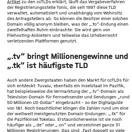
Artikel
zu den ccTLDs erklärt, läuft das Vergabeverfahren
der Registrierungsstelle Tonic, die seit 1997 diese TLD
verwaltet, automatisiert und unabhängig vom Wohnsitz
des Antragstellers ab. So können die Besitzer einer solchen
Domain völlig anonym bleiben, was der „.to“-Endung einen
zweifelhaften Ruhm einbrachte: Sie wird gern von
Filehosting-Anbietern und teilweise das Urheberrecht
verletzenden Plattformen genutzt.
„.tv“ bringt Millionengewinne und
„.tk“ ist häufigste TLD
Auch andere Zwergstaaten haben den Markt für ccTLDs für
sich entdeckt: Tuvalu, ebenfalls ein Inselstaat im Pazifik,
hat beispielsweise die Vermarktung der „.tv“-Domain als
Television-Domain für Fernsehsender und Sendungen „rund
50 Millionen US-Dollar“ eingebracht – so der Digitalguide
von 1&1. Noch beachtlicher klingen die Zahlen rund um eine
der weltweit meistgenutzten Domain-Endungen: „.tk“ für
die Pazifikinsel Tokelau. Erstaunlicherweise ist sie noch
häufiger als „.de“ oder „.cn“ und verzeichnet ganze 31
Millionen Registrierungen. Das sind „fast doppelt so viele