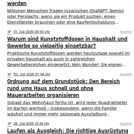
werden
Millionen Menschen fragen inzwischen ChatGPT, Gemini
oder Perplexity, wenn sie ein Produkt suchen, einen
Dienstleister brauchen oder eine Kaufentscheidung
vorbereiten. Die Antwort liefert die KI direkt im Chat, fertig
notes
31
. Juli 2026 08:55
Anzeige
formuliert und mit konkreten Empfehlungen. Welche
Warum sind Kunststoffdosen in Haushalt und
Unternehmen dort genannt werden und welche nicht,
entscheidet zunehmend über Aufträge und Umsatz. Genau
Gewerbe so vielseitig einsetzbar?
hier setzt Generative Engine Optimization an,
Praktische Kunststoffdosen werden heutzutage sowohl im
privaten Haushalt als auch in zahlreichen
Gewerbebereichen eingesetzt. Kein Wunder! Sie eignen
sich für feste, pulverförmige, cremige und pastöse
notes
30
. Juli 2026 07:46
Anzeige
Produkte und sind in vielen Größen erhältlich. Dosen aus
Ordnung auf dem Grundstück: Den Bereich
Kunststoff sind leicht und bruchsicher. Sie lassen sich mit
verschiedenen Verschlussarten ausstatten und können in
rund ums Haus schnell und ohne
verschiedenen Größen und Farben hergestellt werden.
Mauerarbeiten organisieren
Sobald das Wohnhaus fertig ist, wird jeder Quadratmeter
im Garten wertvoll – insbesondere, wenn die Familie
wächst und immer mehr saisonale Ausstattung
untergebracht werden muss. Fertige Stahlkonstruktionen
notes
28
. Juli 2026 10:26
Anzeige
schaffen sicheren Stauraum für Geräte, Zubehör und
Laufen als Ausgleich: Die richtige Ausrüstung
Fahrzeuge und lassen sich innerhalb von etwa dreißig