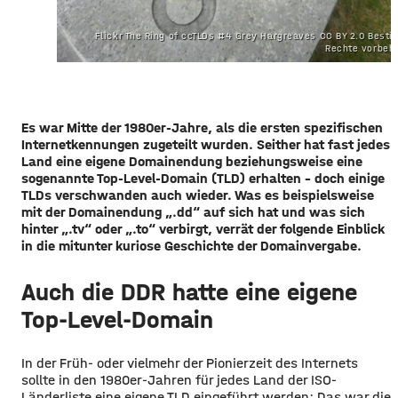
Flickr The Ring of ccTLDs #4 Grey Hargreaves CC BY 2.0 Best
Rechte vorbeh
Es war Mitte der 1980er-Jahre, als die ersten spezifischen
Internetkennungen zugeteilt wurden. Seither hat fast jedes
Land eine eigene Domainendung beziehungsweise eine
sogenannte Top-Level-Domain (TLD) erhalten – doch einige
TLDs verschwanden auch wieder. Was es beispielsweise
mit der Domainendung „.dd“ auf sich hat und was sich
hinter „.tv“ oder „.to“ verbirgt, verrät der folgende Einblick
in die mitunter kuriose Geschichte der Domainvergabe.
Auch die DDR hatte eine eigene
Top-Level-Domain
In der Früh- oder vielmehr der Pionierzeit des Internets
sollte in den 1980er-Jahren für jedes Land der ISO-
Länderliste eine eigene TLD eingeführt werden: Das war die