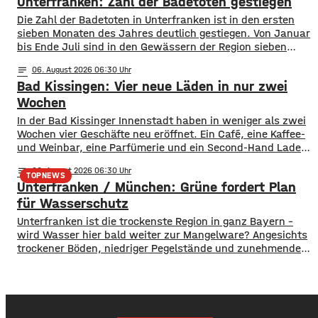
Unterfranken: Zahl der Badetoten gestiegen
war ein Circus zu Gast. ​Mittlerweile sind sowohl das
Fest- als auch das Circuszelt wieder abgebaut und
Die Zahl der Badetoten in Unterfranken ist in den ersten
verschwunden. …
sieben Monaten des Jahres deutlich gestiegen. Von Januar
bis Ende Juli sind in den Gewässern der Region sieben
Menschen ums Leben gekommen. Im Vorjahreszeitraum
notes
06
. August 2026 06:30
waren es drei. Diese Zahlen teilte die DLRG mit. Auch
Bad Kissingen: Vier neue Läden in nur zwei
bayernweit ist die Zahl der Badetoten gestiegen. Während
im Freistaat die
Wochen
In der Bad Kissinger Innenstadt haben in weniger als zwei
Wochen vier Geschäfte neu eröffnet. Ein Café, eine Kaffee-
und Weinbar, eine Parfümerie und ein Second-Hand Laden
der Caritas erweitern jetzt das Angebot im Stadtzentrum.
notes
06
. August 2026 06:30
Kissingens Oberbürgermeister Dirk Vogel und der
TOPNEWS
Unterfranken / München: Grüne fordert Plan
Wirtschaftsförderer der Stadt Sebastian Bünner sehen
damit ihr Engagement und den aktuellen Kurs der
für Wasserschutz
​​Unterfranken ist die trockenste Region in ganz Bayern –
wird Wasser hier bald weiter zur Mangelware? Angesichts
trockener Böden, niedriger Pegelstände und zunehmender
Hitze schlagen die Grünen im Bayerischen Landtag Alarm.
​Mit einem neuen Antrag fordern sie einen 10-Punkte-
Wasser-Notfallplan für Bayern. ​Die Grünen-Fraktion hat
dabei kurzfristige und langfristige Maßnahmen im Petto.
So sollen unter anderem