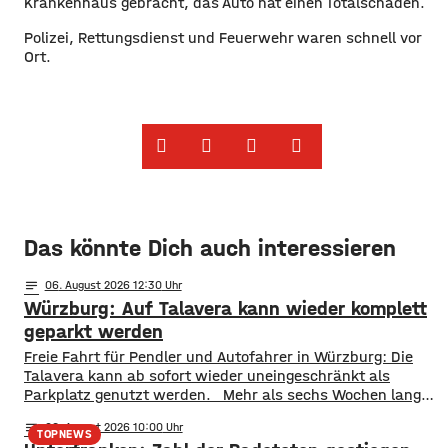
Krankenhaus gebracht, das Auto hat einen Totalschaden.
Polizei, Rettungsdienst und Feuerwehr waren schnell vor
Ort.
Das könnte Dich auch interessieren
notes
06
. August 2026 12:30
Würzburg: Auf Talavera kann wieder komplett
geparkt werden
​​Freie Fahrt für Pendler und Autofahrer in Würzburg: Die
Talavera kann ab sofort wieder uneingeschränkt als
Parkplatz genutzt werden. ​Mehr als sechs Wochen lang
stand die Fläche nicht wie gewohnt zur Verfügung. Erst
notes
06
. August 2026 10:00
wurde auf der Talavera das Kiliani gefeiert, anschließend
TOPNEWS