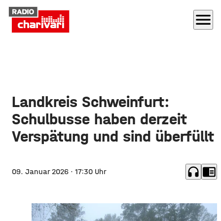
menu
Landkreis Schweinfurt:
Schulbusse haben derzeit
Verspätung und sind überfüllt
headphones
chrome_reader_mode
09. Januar 2026
· 17:30 Uhr