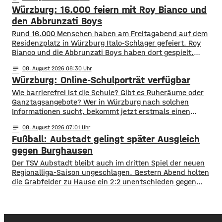
Fläche von mehreren hundert Quadratmetern aus. Auch
Würzburg: 16.000 feiern mit Roy Bianco und
vier Bäume standen in Flammen. Zudem kamen die
Flammen auch einer Kleingartenanlage und fünf
den Abbrunzati Boys
Wohnhäusern immer näher. Den Feuerwehren
Rund 16.000 Menschen haben am Freitagabend auf dem
Residenzplatz in Würzburg Italo-Schlager gefeiert. Roy
Bianco und die Abbrunzati Boys haben dort gespielt.
Gefeiert wurde vor allem der große Hit „Bella Napoli“. Auch
notes
08
. August 2026 08:30
abseits des Konzertgeländes verfolgten viele Zaungäste bei
Würzburg: Online-Schulporträt verfügbar
Picknick-Stimmung in den Straßen die Songs. Hier gibt es
Bilder vom Konzert Die Konzertreihe vor dem
​​Wie barrierefrei ist die Schule? Gibt es Ruheräume oder
Ganztagsangebote? Wer in Würzburg nach solchen
Informationen sucht, bekommt jetzt erstmals einen
zentralen Überblick. ​Wie die Stadt mitgeteilt hat, wurden
notes
08
. August 2026 07:01
im Open-Data-Portal neue digitale
Fußball: Aubstadt gelingt später Ausgleich
Schulporträts veröffentlicht. Dort werden alle 35 Schulen
in städtischer Trägerschaft mit einer Vielzahl von Daten
gegen Burghausen
vorgestellt und miteinander vergleichbar gemacht. ​So
Der TSV Aubstadt bleibt auch im dritten Spiel der neuen
können beispielsweise Schülerzahlen, die Anzahl der
Regionalliga-Saison ungeschlagen. Gestern Abend holten
die Grabfelder zu Hause ein 2:2 unentschieden gegen
Wacker Burghausen. Der Punktgewinn gelang durch einen
späten Ausgleichstraffer. Max Grimm erzielte den per Kopf
in der dritten Minute der Nachspielzeit. Er war es auch, der
Aubstadt in der ersten Halbzeit zur