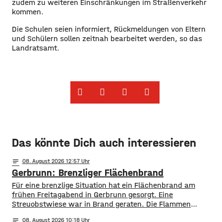
zudem zu weiteren Einschränkungen im Straßenverkehr
kommen.
Die Schulen seien informiert, Rückmeldungen von Eltern
und Schülern sollen zeitnah bearbeitet werden, so das
Landratsamt.
Das könnte Dich auch interessieren
notes
08
. August 2026 12:57
Gerbrunn: Brenzliger Flächenbrand
Für eine brenzlige Situation hat ein Flächenbrand am
frühen Freitagabend in Gerbrunn gesorgt. Eine
Streuobstwiese war in Brand geraten. Die Flammen
breiteten sich, laut Feuerwehr, rasend schnell auf eine
notes
08
. August 2026 10:18