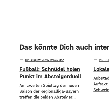
Das könnte Dich auch inte
notes
notes
02
. August 2026 12:33
25
. Ju
Fußball: Schnüdel holen
Lokal
Punkt im Absteigerduell
Aubstad
Auftakt
Am zweiten Spieltag der neuen
Schwein
Saison der Regionalliga-Bayern
treffen die beiden Absteiger
aufeinander – der TSV 1860
München ist zu Gast beim FC