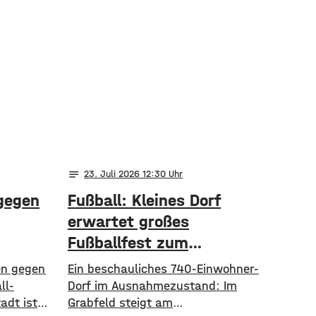
notes
23
. Juli 2026 12:30
 gegen
Fußball: Kleines Dorf
erwartet großes
Fußballfest zum
Regionalliga-Auftakt
en gegen
Ein beschauliches 740-Einwohner-
ll-
Dorf im Ausnahmezustand: Im
adt ist
Grabfeld steigt am