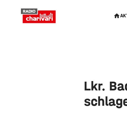
AK
Lkr. Ba
schlag