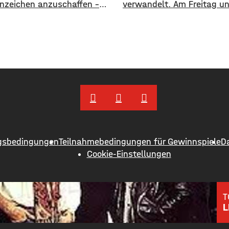
nzeichen anzuschaffen –
verwandelt. Am Freitag u
ist durchaus beliebt. So
Samstag finden zwei Konz
m Raum Mainfranken und
freiem Himmel statt. Zunä
ön fast 61.000 Kfz ein altes
spielen am Freitagabend 
nzeichen. Die meisten sind
und die Abbrunzati Boys.
rund 11.900 mit dem
Samstag ist dann das Kon
chen OCH für den
Duos Fast Boy. Das Konze
reis Ochsenfurt. Dahinter
Bianco und den Abbrunzati
EBN für Ebern mit fast
ausverkauft, rund 16.000
und
werden
gsbedingungen
Teilnahmebedingungen für Gewinnspiele
D
Cookie-Einstellungen