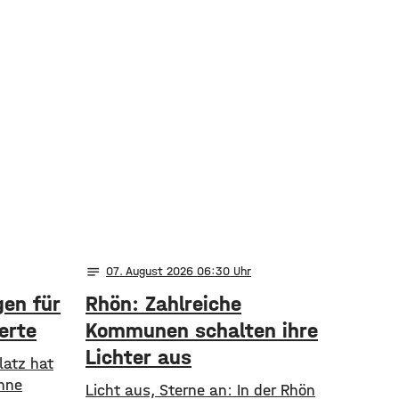
notes
07
. August 2026 06:30
en für
Rhön: Zahlreiche
erte
Kommunen schalten ihre
Lichter aus
latz hat
ühne
Licht aus, Sterne an: In der Rhön