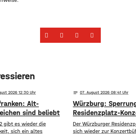
nweise.
ressieren
notes
gust 2026 12:30
07
. August 2026 08:41
ranken: Alt-
Würzburg: Sperrung
eichen sind beliebt
Residenzplatz-Konz
2 gibt es wieder die
Der Würzburger Residenzp
eit, sich ein altes
sich wieder zur Konzertb