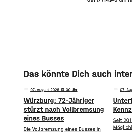
0971/7149-0
um Hi
Das könnte Dich auch inte
notes
notes
07
. August 2026 13:00
07
. Au
Würzburg: 72-Jähriger
Unterf
stürzt nach Vollbremsung
Kennz
eines Busses
Seit 201
Möglichk
Die Vollbremsung eines Busses in