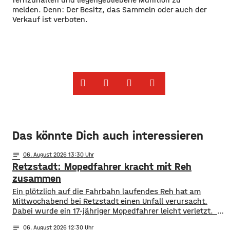
melden. Denn: Der Besitz, das Sammeln oder auch der
Verkauf ist verboten.
Das könnte Dich auch interessieren
notes
06
. August 2026 13:30
Retzstadt: Mopedfahrer kracht mit Reh
zusammen
​​Ein plötzlich auf die Fahrbahn laufendes Reh hat am
Mittwochabend bei Retzstadt einen Unfall verursacht.
Dabei wurde ein 17-jähriger Mopedfahrer leicht verletzt. ​
Laut Polizei war der Jugendliche gegen 21 Uhr mit
notes
06
. August 2026 12:30