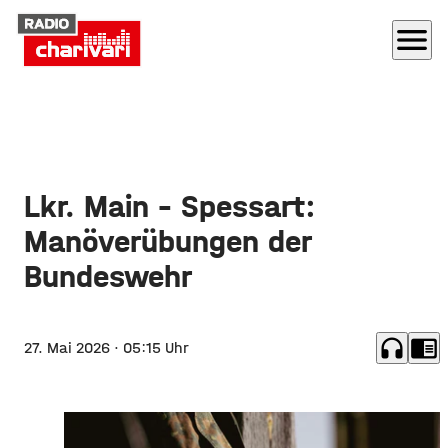
menu
Lkr. Main - Spessart:
Manöverübungen der
Bundeswehr
headphones
chrome_reader_mode
27. Mai 2026
· 05:15 Uhr