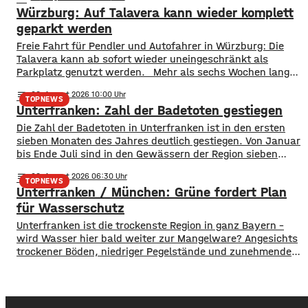
seinem Moped zwischen Retzstadt und Güntersleben
Würzburg: Auf Talavera kann wieder komplett
unterwegs. Etwa 800 Meter nach dem Ortsausgang von
Retzstadt trat plötzlich das Reh auf die Fahrbahn. ​Der 17-
geparkt werden
Jährige erfasste das Tier und stürzte. Er kam mit leichten
​​Freie Fahrt für Pendler und Autofahrer in Würzburg: Die
Verletzungen
Talavera kann ab sofort wieder uneingeschränkt als
Parkplatz genutzt werden. ​Mehr als sechs Wochen lang
stand die Fläche nicht wie gewohnt zur Verfügung. Erst
notes
06
. August 2026 10:00
wurde auf der Talavera das Kiliani gefeiert, anschließend
TOPNEWS
Unterfranken: Zahl der Badetoten gestiegen
war ein Circus zu Gast. ​Mittlerweile sind sowohl das
Fest- als auch das Circuszelt wieder abgebaut und
Die Zahl der Badetoten in Unterfranken ist in den ersten
verschwunden. …
sieben Monaten des Jahres deutlich gestiegen. Von Januar
bis Ende Juli sind in den Gewässern der Region sieben
Menschen ums Leben gekommen. Im Vorjahreszeitraum
notes
06
. August 2026 06:30
waren es drei. Diese Zahlen teilte die DLRG mit. Auch
TOPNEWS
Unterfranken / München: Grüne fordert Plan
bayernweit ist die Zahl der Badetoten gestiegen. Während
im Freistaat die
für Wasserschutz
​​Unterfranken ist die trockenste Region in ganz Bayern –
wird Wasser hier bald weiter zur Mangelware? Angesichts
trockener Böden, niedriger Pegelstände und zunehmender
Hitze schlagen die Grünen im Bayerischen Landtag Alarm.
​Mit einem neuen Antrag fordern sie einen 10-Punkte-
Wasser-Notfallplan für Bayern. ​Die Grünen-Fraktion hat
dabei kurzfristige und langfristige Maßnahmen im Petto.