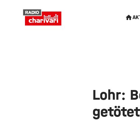
AK
Lohr: B
getöte