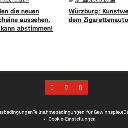
notes
li 2026 14:00
28
. Juli 2026 13:00
len die neuen
Würzburg: Kunstwe
cheine aussehen.
dem Zigarettenaut
 kann abstimmen!
gsbedingungen
Teilnahmebedingungen für Gewinnspiele
D
Cookie-Einstellungen