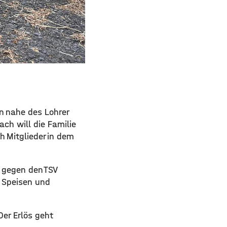
n nahe des Lohrer
ch will die Familie
h Mitglieder in dem
 gegen den TSV
n Speisen und
Der Erlös geht