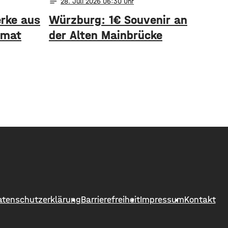
notes
28
. Juli 2026 06:30
rke aus
Würzburg: 1€ Souvenir an
omat
der Alten Mainbrücke
atenschutzerklärung
Barrierefreiheit
Impressum
Kontakt