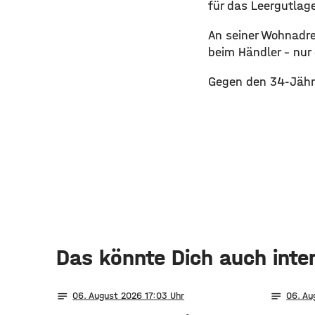
für das Leergutlage
An seiner Wohnadres
beim Händler – nur 
Gegen den 34-Jähri
Das könnte Dich auch inte
notes
notes
06
. August 2026 17:03
06
. A