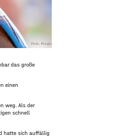
Foto: Pixabay.com
nbar das große
en einen
n weg. Als der
tigen schnell
hatte sich auffällig