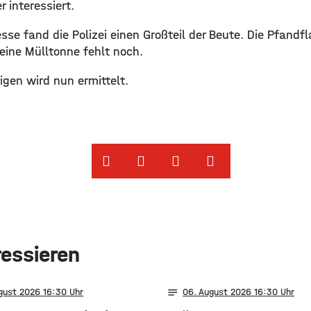
r interessiert.
se fand die Polizei einen Großteil der Beute. Die Pfandf
eine Mülltonne fehlt noch.
gen wird nun ermittelt.
ressieren
notes
ugust 2026 16:30
06
. August 2026 16:30