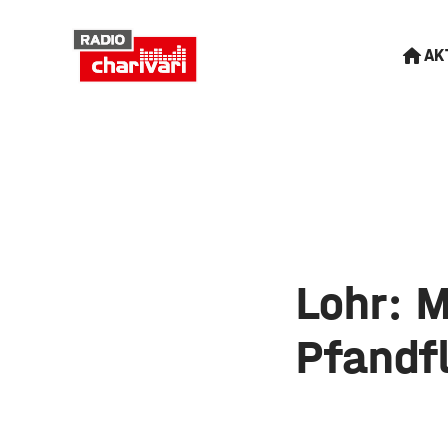
AK
Lohr: 
Pfandf