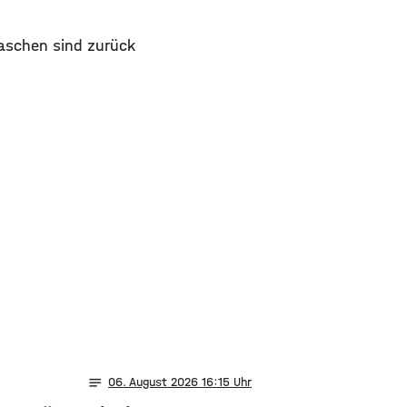
laschen sind zurück
notes
06
. August 2026 16:15