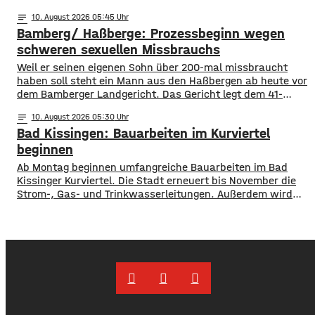
jeweils von 21 Uhr abends bis 5 Uhr morgens gesperrt. Eine
notes
10
. August 2026 05:45
Umleitung ist ausgeschildert. Deshalb wird das LKW-
Bamberg/ Haßberge: Prozessbeginn wegen
Durchfahrtsverbot ab 7,5 t in der Kissinger Straße für die
Dauer der Bauarbeiten aufgehoben. 10Tagsüber sind
schweren sexuellen Missbrauchs
sowohl die
Weil er seinen eigenen Sohn über 200-mal missbraucht
haben soll steht ein Mann aus den Haßbergen ab heute vor
dem Bamberger Landgericht. Das Gericht legt dem 41-
jährigen schweren sexuellen Missbrauch und sexuellen
notes
10
. August 2026 05:30
Missbrauch eines Kindes zur Last. Die Taten sollen sich in
Bad Kissingen: Bauarbeiten im Kurviertel
den Jahren 2012-2024 in den Haßbergen ereignet haben.
Der Sohn war damals zwischen
beginnen
Ab Montag beginnen umfangreiche Bauarbeiten im Bad
Kissinger Kurviertel. Die Stadt erneuert bis November die
Strom-, Gas- und Trinkwasserleitungen. Außerdem wird
das Brauchwassernetz erweitert. Nach einer Winterpause
soll ab dem Frühjahr 2027 der Straßenbelag erneuert
werden. Geschäfte, Gastronomie und Wohnungen bleiben
während der Bauarbeiten zu Fuß erreichbar. Bis Ende
November ist die Einfahrt von der