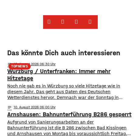
Das könnte Dich auch interessieren
notes
10
. August 2026 06:30
TOPNEWS
Würzburg / Unterfranken: Immer mehr
Hitzetage
Noch nie gab es in Würzburg so viele Hitzetage wie in
diesem Jahr. Das geht aus Daten des Deutschen
Wetterdienstes hervor. Demnach war der Sonntag in
Würzburg in diesem Jahr bereits der 38. Tag mit Werten
notes
10
. August 2026 06:00
von über 30 Grad. Damit ist der bisherige Rekord von 36
Arnshausen: Bahnunterführung B286 gesperrt
Hitzetagen aus dem Jahr 2018 bereits deutlich übertroffen.
Aufgrund von Sanierungsarbeiten an der
Bahnunterführung ist die B 286 zwischen Bad Kissingen
und Arnshausen von Montag bis voraussichtlich Freitag,