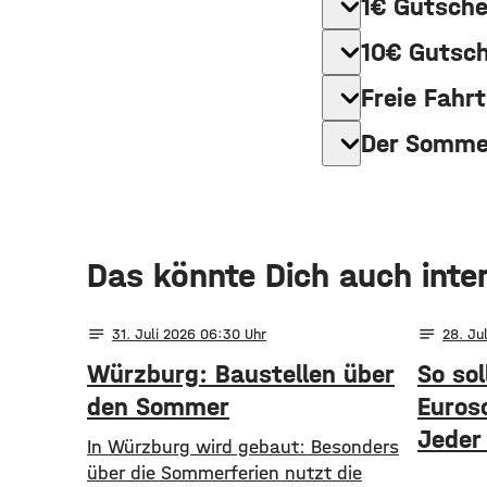
expand_more
1€ Gutsche
expand_more
10€ Gutsch
expand_more
Freie Fahrt
expand_more
Der Sommer
Das könnte Dich auch inte
notes
notes
31
. Juli 2026 06:30
28
. Ju
Würzburg: Baustellen über
So sol
den Sommer
Euros
Jeder
​​In Würzburg wird gebaut: Besonders
über die Sommerferien nutzt die