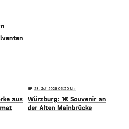
rn
lventen
notes
28
. Juli 2026 06:30
rke aus
Würzburg: 1€ Souvenir an
omat
der Alten Mainbrücke