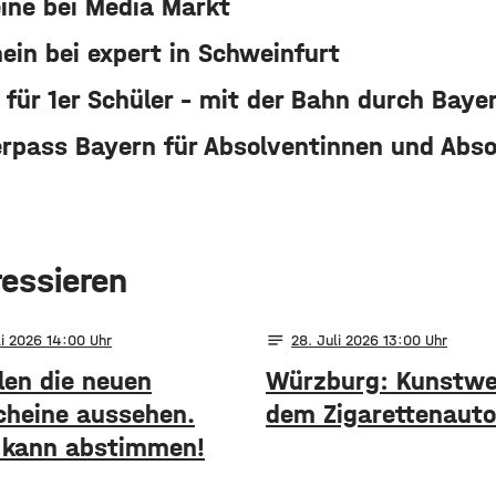
ine bei Media Markt
ein bei expert in Schweinfurt
 für 1er Schüler - mit der Bahn durch Baye
pass Bayern für Absolventinnen und Abso
ressieren
notes
li 2026 14:00
28
. Juli 2026 13:00
len die neuen
Würzburg: Kunstwe
cheine aussehen.
dem Zigarettenaut
 kann abstimmen!