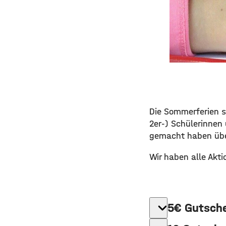
Die Sommerferien st
2er-) Schülerinnen 
gemacht haben übe
Wir haben alle Akt
expand_more
5€ Gutsche