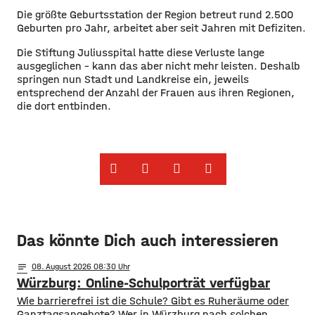
Die größte Geburtsstation der Region betreut rund 2.500
Geburten pro Jahr, arbeitet aber seit Jahren mit Defiziten.
Die Stiftung Juliusspital hatte diese Verluste lange
ausgeglichen – kann das aber nicht mehr leisten. Deshalb
springen nun Stadt und Landkreise ein, jeweils
entsprechend der Anzahl der Frauen aus ihren Regionen,
die dort entbinden.
Das könnte Dich auch interessieren
notes
08
. August 2026 08:30
Würzburg: Online-Schulporträt verfügbar
​​Wie barrierefrei ist die Schule? Gibt es Ruheräume oder
Ganztagsangebote? Wer in Würzburg nach solchen