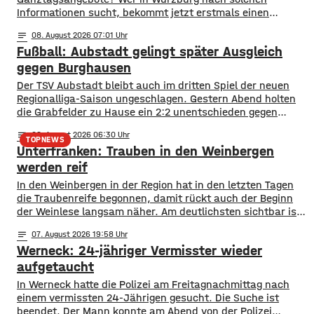
Informationen sucht, bekommt jetzt erstmals einen
zentralen Überblick. ​Wie die Stadt mitgeteilt hat, wurden
notes
08
. August 2026 07:01
im Open-Data-Portal neue digitale
Fußball: Aubstadt gelingt später Ausgleich
Schulporträts veröffentlicht. Dort werden alle 35 Schulen
in städtischer Trägerschaft mit einer Vielzahl von Daten
gegen Burghausen
vorgestellt und miteinander vergleichbar gemacht. ​So
Der TSV Aubstadt bleibt auch im dritten Spiel der neuen
können beispielsweise Schülerzahlen, die Anzahl der
Regionalliga-Saison ungeschlagen. Gestern Abend holten
die Grabfelder zu Hause ein 2:2 unentschieden gegen
Wacker Burghausen. Der Punktgewinn gelang durch einen
notes
08
. August 2026 06:30
späten Ausgleichstraffer. Max Grimm erzielte den per Kopf
TOPNEWS
Unterfranken: Trauben in den Weinbergen
in der dritten Minute der Nachspielzeit. Er war es auch, der
Aubstadt in der ersten Halbzeit zur
werden reif
In den Weinbergen in der Region hat in den letzten Tagen
die Traubenreife begonnen, damit rückt auch der Beginn
der Weinlese langsam näher. Am deutlichsten sichtbar ist
der Beginn der Reife bei den Rotweinsorten: Bislang waren
notes
07
. August 2026 19:58
die Beeren wie auch bei den Weißweinsorten noch grün.
Werneck: 24-jähriger Vermisster wieder
Jetzt aber färben sich die Trauben optisch sichtbar rot. Im
aufgetaucht
In Werneck hatte die Polizei am Freitagnachmittag nach
einem vermissten 24-Jährigen gesucht. Die Suche ist
beendet. Der Mann konnte am Abend von der Polizei