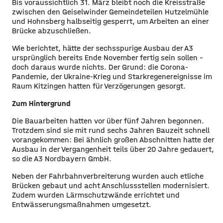
Bis voraussichtlich 31. März bleibt noch die Kreisstraße
zwischen den Geiselwinder Gemeindeteilen Hutzelmühle
und Hohnsberg halbseitig gesperrt, um Arbeiten an einer
Brücke abzuschließen.
Wie berichtet, hätte der sechsspurige Ausbau der A3
ursprünglich bereits Ende November fertig sein sollen –
doch daraus wurde nichts. Der Grund: die Corona-
Pandemie, der Ukraine-Krieg und Starkregenereignisse im
Raum Kitzingen hatten für Verzögerungen gesorgt.
Zum Hintergrund
Die Bauarbeiten hatten vor über fünf Jahren begonnen.
Trotzdem sind sie mit rund sechs Jahren Bauzeit schnell
vorangekommen: Bei ähnlich großen Abschnitten hatte der
Ausbau in der Vergangenheit teils über 20 Jahre gedauert,
so die A3 Nordbayern GmbH.
Neben der Fahrbahnverbreiterung wurden auch etliche
Brücken gebaut und acht Anschlussstellen modernisiert.
Zudem wurden Lärmschutzwände errichtet und
Entwässerungsmaßnahmen umgesetzt.