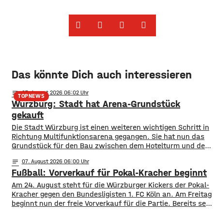
Das könnte Dich auch interessieren
notes
07
. August 2026 06:02
TOPNEWS
Würzburg: Stadt hat Arena-Grundstück
gekauft
Die Stadt Würzburg ist einen weiteren wichtigen Schritt in
Richtung Multifunktionsarena gegangen. Sie hat nun das
Grundstück für den Bau zwischen dem Hotelturm und den
Bahngleisen gekauft. Wie Oberbürgermeister Martin Heilig
notes
07
. August 2026 06:00
bei Instagram mitgeteilt hat, ist der Vertrag
Fußball: Vorverkauf für Pokal-Kracher beginnt
unterschrieben. In Anlehnung an den berühmten Satz nach
der ersten Mondlandung sagt Heilig, es sei für ihn
Am 24. August steht für die Würzburger Kickers der Pokal-
Kracher gegen den Bundesligisten 1. FC Köln an. Am Freitag
beginnt nun der freie Vorverkauf für die Partie. Bereits seit
Montag läuft der Vorverkauf für Vereinsmitglieder, ab