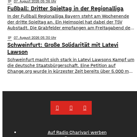
notes
07
. August 2026 05:36
Freitagmittag 12 Uhr, können aber alle ihre Karten kaufen.
Fußball: Dritter Spieltag in der Regionalliga
Für das Spiel gegen die Bundesliga-Traditionsmannschaft
wird eine große Kulisse
In der Fußball Regionalliga Bayern steht am Wochenende
der dritte Spieltag an. Ein Heimspiel hat dabei der TSV
Aubstadt. Die Grabfelder empfangen am Freitagabend den
SV Wacker Burghausen. Während die Gäste mit zwei
notes
07
. August 2026 05:30
Siegen aus zwei Spielen aktuell an der Tabellenspitze
Schweinfurt: Große Solidarität mit Latevi
stehen, hat Aubstadt erst ein Ligaspiel absolviert, dieses
aber gegen Schweinfurt gewonnen. Anpfiff ist
Lawson
Schweinfurt macht sich stark in Latevi Lawsons Kampf um
die deutsche Staatsbürgerschaft. Eine Petition auf
Change.org wurde in kürzester Zeit bereits über 5.000 mal
unterzeichnet. Latevi Lawson stammt aus Togo, lebt aber
seit vielen Jahren in Schweinfurt. Seit über acht Jahren
betreibt er ein Restaurant, bietet Kochkurse an und
organisiert Caterings. Dennoch droht ihm gemeinsam
Auf Radio Charivari werben