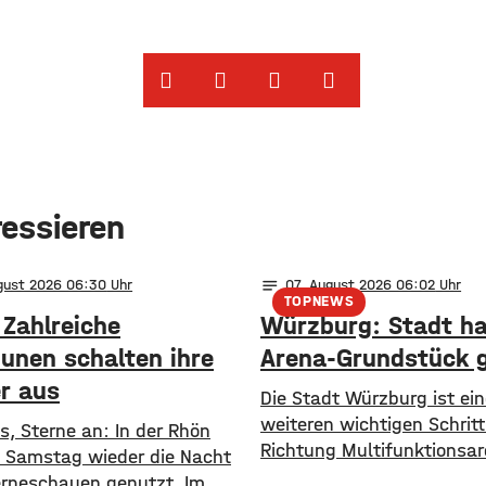
ressieren
notes
ugust 2026 06:30
07
. August 2026 06:02
TOPNEWS
 Zahlreiche
Würzburg: Stadt ha
nen schalten ihre
Arena-Grundstück 
er aus
Die Stadt Würzburg ist ei
weiteren wichtigen Schritt
s, Sterne an: In der Rhön
Richtung Multifunktionsa
 Samstag wieder die Nacht
gegangen. Sie hat nun da
rneschauen genutzt. Im