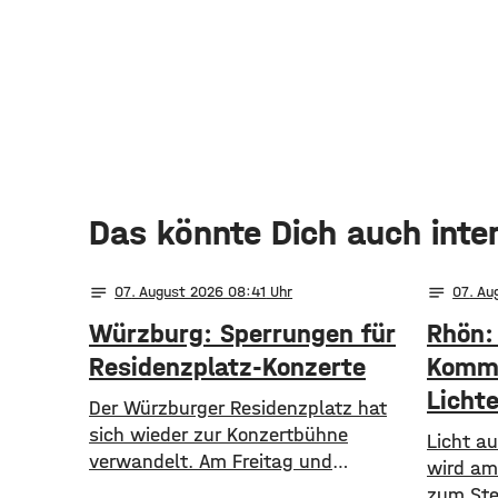
Das könnte Dich auch inte
notes
notes
07
. August 2026 08:41
07
. A
Würzburg: Sperrungen für
Rhön:
Residenzplatz-Konzerte
Kommu
Licht
Der Würzburger Residenzplatz hat
sich wieder zur Konzertbühne
Licht au
verwandelt. Am Freitag und
wird am
Samstag finden zwei Konzerte unter
zum Ste