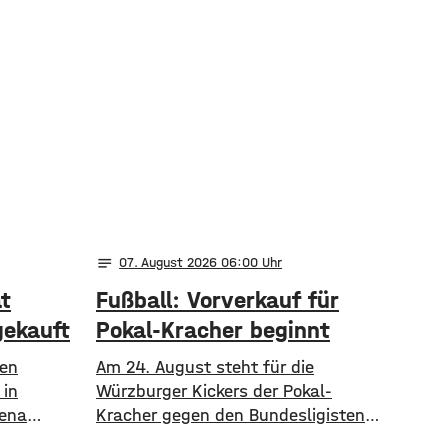
notes
07
. August 2026 06:00
t
Fußball: Vorverkauf für
gekauft
Pokal-Kracher beginnt
nen
Am 24. August steht für die
 in
Würzburger Kickers der Pokal-
rena
Kracher gegen den Bundesligisten 1.
s
FC Köln an. Am Freitag beginnt nun