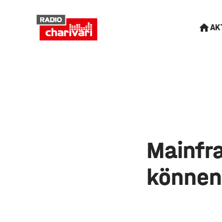
AK
Mainfr
können