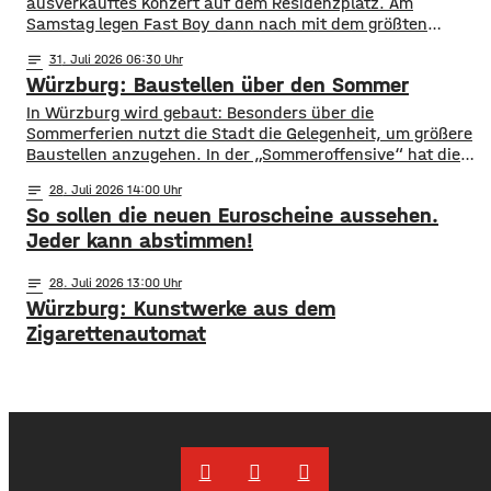
ausverkauftes Konzert auf dem Residenzplatz. Am
Samstag legen Fast Boy dann nach mit dem größten
Konzert ihrer Karriere. Alles, was ihr für das
notes
31
. Juli 2026 06:30
Konzertwochenende wissen müsst, gibt es hier.
Würzburg: Baustellen über den Sommer
Straßensperrungen: vom 07.08. 6 Uhr bis 09.08. 5 Uhr
Rennweg vollständig gesperrt Balthasar-Neumann-
​​In Würzburg wird gebaut: Besonders über die
Promenade zwischen den Einmündungen Neubau- und
Sommerferien nutzt die Stadt die Gelegenheit, um größere
Theaterstraße
Baustellen anzugehen. In der „Sommeroffensive“ hat die
Stadt in der Woche vor Beginn der Ferien unter
notes
28
. Juli 2026 14:00
anderem die Sperrung der B27-Brücke bekanntgegeben.
So sollen die neuen Euroscheine aussehen.
Eine Übersicht über alle aktuellen Baustellen findet ihr
hier. ​Sperrung B27-Brücke ​Eine der größten
Jeder kann abstimmen!
Einschränkungen wird für Autofahrer die Sperrung der B27-
Brücke über
notes
28
. Juli 2026 13:00
Würzburg: Kunstwerke aus dem
Zigarettenautomat