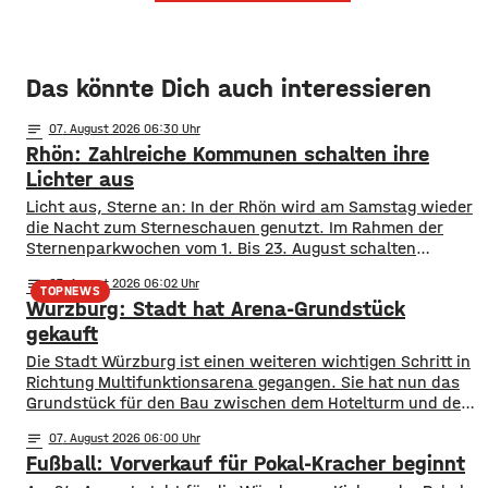
Das könnte Dich auch interessieren
notes
07
. August 2026 06:30
Rhön: Zahlreiche Kommunen schalten ihre
Lichter aus
Licht aus, Sterne an: In der Rhön wird am Samstag wieder
die Nacht zum Sterneschauen genutzt. Im Rahmen der
Sternenparkwochen vom 1. Bis 23. August schalten
insgesamt 16 Kommunen aus den Landkreisen Rhön
notes
07
. August 2026 06:02
Grabfeld und Bad Kissingen ihre öffentliche Beleuchtung
TOPNEWS
Würzburg: Stadt hat Arena-Grundstück
teilweise oder komplett ab. Mit dabei sind unter anderem
Bad Neustadt, Hammelburg, Fladungen, Oberelsbach und
gekauft
Wildflecken. Ziel ist
Die Stadt Würzburg ist einen weiteren wichtigen Schritt in
Richtung Multifunktionsarena gegangen. Sie hat nun das
Grundstück für den Bau zwischen dem Hotelturm und den
Bahngleisen gekauft. Wie Oberbürgermeister Martin Heilig
notes
07
. August 2026 06:00
bei Instagram mitgeteilt hat, ist der Vertrag
Fußball: Vorverkauf für Pokal-Kracher beginnt
unterschrieben. In Anlehnung an den berühmten Satz nach
der ersten Mondlandung sagt Heilig, es sei für ihn