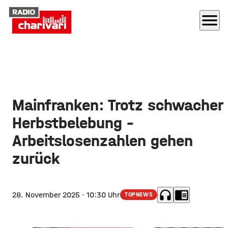
menu
Mainfranken: Trotz schwacher
Herbstbelebung –
Arbeitslosenzahlen gehen
zurück
headphones
chrome_reader_mode
28. November 2025
· 10:30 Uhr
TOPNEWS