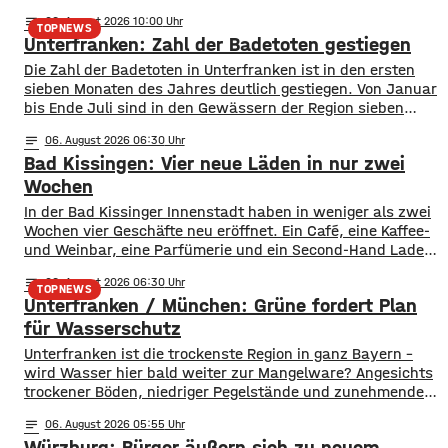
notes
06
. August 2026 10:00
TOPNEWS
Unterfranken: Zahl der Badetoten gestiegen
Die Zahl der Badetoten in Unterfranken ist in den ersten
sieben Monaten des Jahres deutlich gestiegen. Von Januar
bis Ende Juli sind in den Gewässern der Region sieben
Menschen ums Leben gekommen. Im Vorjahreszeitraum
notes
06
. August 2026 06:30
waren es drei. Diese Zahlen teilte die DLRG mit. Auch
Bad Kissingen: Vier neue Läden in nur zwei
bayernweit ist die Zahl der Badetoten gestiegen. Während
im Freistaat die
Wochen
In der Bad Kissinger Innenstadt haben in weniger als zwei
Wochen vier Geschäfte neu eröffnet. Ein Café, eine Kaffee-
und Weinbar, eine Parfümerie und ein Second-Hand Laden
der Caritas erweitern jetzt das Angebot im Stadtzentrum.
notes
06
. August 2026 06:30
Kissingens Oberbürgermeister Dirk Vogel und der
TOPNEWS
Unterfranken / München: Grüne fordert Plan
Wirtschaftsförderer der Stadt Sebastian Bünner sehen
damit ihr Engagement und den aktuellen Kurs der
für Wasserschutz
​​Unterfranken ist die trockenste Region in ganz Bayern –
wird Wasser hier bald weiter zur Mangelware? Angesichts
trockener Böden, niedriger Pegelstände und zunehmender
Hitze schlagen die Grünen im Bayerischen Landtag Alarm.
notes
06
. August 2026 05:55
​Mit einem neuen Antrag fordern sie einen 10-Punkte-
Würzburg: Bürger äußern sich zu neuem