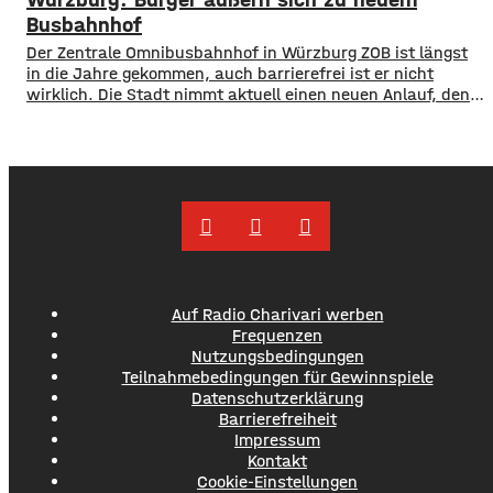
Wasser-Notfallplan für Bayern. ​Die Grünen-Fraktion hat
dabei kurzfristige und langfristige Maßnahmen im Petto.
Busbahnhof
So sollen unter anderem
Der Zentrale Omnibusbahnhof in Würzburg ZOB ist längst
in die Jahre gekommen, auch barrierefrei ist er nicht
wirklich. Die Stadt nimmt aktuell einen neuen Anlauf, den
ZOB als modernen und zentralen Knotenpunkt für den
gesamten Busverkehr umzugestalten. In einer
Bürgerbeteiligung konnten die Würzburger jetzt Lob, Kritik
und Wünsche einbringen. Was gut funktioniert sind
demnach die
Auf Radio Charivari werben
Frequenzen
Nutzungsbedingungen
Teilnahmebedingungen für Gewinnspiele
Datenschutzerklärung
Barrierefreiheit
Impressum
Kontakt
Cookie-Einstellungen