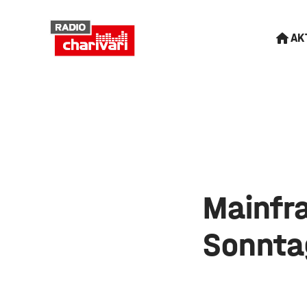
AK
Mainfr
Sonnta