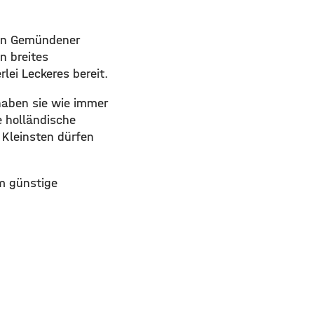
den Gemündener
n breites
lei Leckeres bereit.
haben sie wie immer
e holländische
 Kleinsten dürfen
em günstige