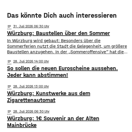
Das könnte Dich auch interessieren
notes
31
. Juli 2026 06:30
Würzburg: Baustellen über den Sommer
​​In Würzburg wird gebaut: Besonders über die
Sommerferien nutzt die Stadt die Gelegenheit, um größere
Baustellen anzugehen. In der „Sommeroffensive“ hat die
Stadt in der Woche vor Beginn der Ferien unter
notes
28
. Juli 2026 14:00
anderem die Sperrung der B27-Brücke bekanntgegeben.
So sollen die neuen Euroscheine aussehen.
Eine Übersicht über alle aktuellen Baustellen findet ihr
hier. ​Sperrung B27-Brücke ​Eine der größten
Jeder kann abstimmen!
Einschränkungen wird für Autofahrer die Sperrung der B27-
Brücke über
notes
28
. Juli 2026 13:00
Würzburg: Kunstwerke aus dem
Zigarettenautomat
notes
28
. Juli 2026 06:30
Würzburg: 1€ Souvenir an der Alten
Mainbrücke