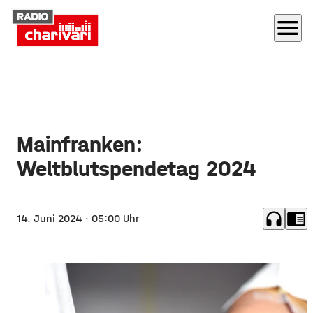
menu
Mainfranken:
Weltblutspendetag 2024
headphones
chrome_reader_mode
14. Juni 2024
· 05:00 Uhr