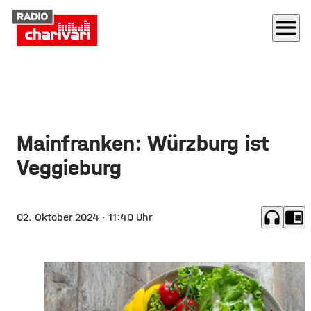
menu
Mainfranken: Würzburg ist
Veggieburg
headphones
chrome_reader_mode
02. Oktober 2024
· 11:40 Uhr