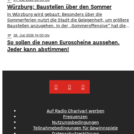
Konzertwochenende wissen müsst, gibt es hier.
Würzburg: Baustellen über den Sommer
Straßensperrungen: vom 07.08. 6 Uhr bis 09.08. 5 Uhr
Rennweg vollständig gesperrt Balthasar-Neumann-
​​In Würzburg wird gebaut: Besonders über die
Promenade zwischen den Einmündungen Neubau- und
Sommerferien nutzt die Stadt die Gelegenheit, um größere
Theaterstraße
Baustellen anzugehen. In der „Sommeroffensive“ hat die
Stadt in der Woche vor Beginn der Ferien unter
notes
28
. Juli 2026 14:00
anderem die Sperrung der B27-Brücke bekanntgegeben.
So sollen die neuen Euroscheine aussehen.
Eine Übersicht über alle aktuellen Baustellen findet ihr
hier. ​Sperrung B27-Brücke ​Eine der größten
Jeder kann abstimmen!
Einschränkungen wird für Autofahrer die Sperrung der B27-
Brücke über
Auf Radio Charivari werben
Frequenzen
Nutzungsbedingungen
Teilnahmebedingungen für Gewinnspiele
Datenschutzerklärung