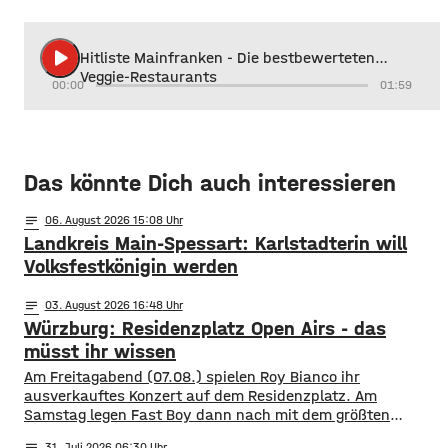
play_arrow
Hitliste Mainfranken - Die bestbewerteten
Veggie-Restaurants
00:00
01:59
Das könnte Dich auch interessieren
notes
06
. August 2026 15:08
Landkreis Main-Spessart: Karlstadterin will
Volksfestkönigin werden
notes
03
. August 2026 16:48
Würzburg: Residenzplatz Open Airs - das
müsst ihr wissen
Am Freitagabend (07.08.) spielen Roy Bianco ihr
ausverkauftes Konzert auf dem Residenzplatz. Am
Samstag legen Fast Boy dann nach mit dem größten
Konzert ihrer Karriere. Alles, was ihr für das
notes
31
. Juli 2026 06:30