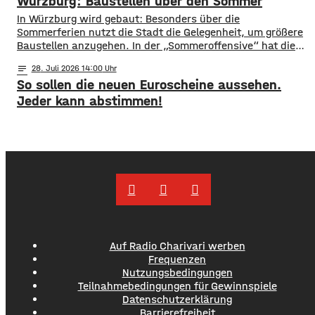
Würzburg: Baustellen über den Sommer
Straßensperrungen: vom 07.08. 6 Uhr bis 09.08. 5 Uhr
Rennweg vollständig gesperrt Balthasar-Neumann-
​​In Würzburg wird gebaut: Besonders über die
Promenade zwischen den Einmündungen Neubau- und
Sommerferien nutzt die Stadt die Gelegenheit, um größere
Theaterstraße
Baustellen anzugehen. In der „Sommeroffensive“ hat die
Stadt in der Woche vor Beginn der Ferien unter
notes
28
. Juli 2026 14:00
anderem die Sperrung der B27-Brücke bekanntgegeben.
So sollen die neuen Euroscheine aussehen.
Eine Übersicht über alle aktuellen Baustellen findet ihr
hier. ​Sperrung B27-Brücke ​Eine der größten
Jeder kann abstimmen!
Einschränkungen wird für Autofahrer die Sperrung der B27-
Brücke über
Auf Radio Charivari werben
Frequenzen
Nutzungsbedingungen
Teilnahmebedingungen für Gewinnspiele
Datenschutzerklärung
Barrierefreiheit