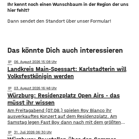
Ihr kennt noch einen Wunschbaum in der Region der uns
hier fehlt?
Dann sendet den Standort über unser Formular!
Das könnte Dich auch interessieren
notes
06
. August 2026 15:08
Landkreis Main-Spessart: Karlstadterin will
Volksfestkönigin werden
notes
03
. August 2026 16:48
Würzburg: Residenzplatz Open Airs - das
müsst ihr wissen
Am Freitagabend (07.08.) spielen Roy Bianco ihr
ausverkauftes Konzert auf dem Residenzplatz. Am
Samstag legen Fast Boy dann nach mit dem größten
Konzert ihrer Karriere. Alles, was ihr für das
notes
31
. Juli 2026 06:30
Konzertwochenende wissen müsst, gibt es hier.