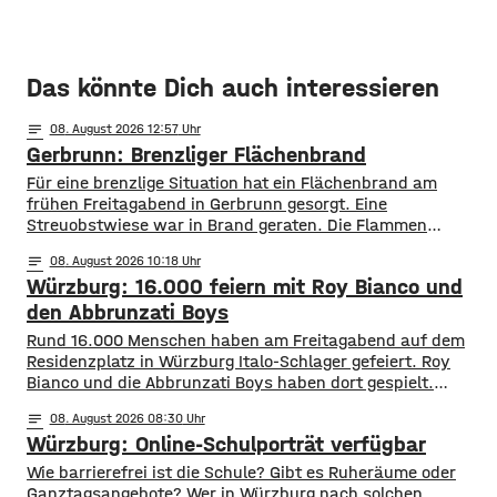
Das könnte Dich auch interessieren
notes
08
. August 2026 12:57
Gerbrunn: Brenzliger Flächenbrand
Für eine brenzlige Situation hat ein Flächenbrand am
frühen Freitagabend in Gerbrunn gesorgt. Eine
Streuobstwiese war in Brand geraten. Die Flammen
breiteten sich, laut Feuerwehr, rasend schnell auf eine
notes
08
. August 2026 10:18
Fläche von mehreren hundert Quadratmetern aus. Auch
Würzburg: 16.000 feiern mit Roy Bianco und
vier Bäume standen in Flammen. Zudem kamen die
Flammen auch einer Kleingartenanlage und fünf
den Abbrunzati Boys
Wohnhäusern immer näher. Den Feuerwehren
Rund 16.000 Menschen haben am Freitagabend auf dem
Residenzplatz in Würzburg Italo-Schlager gefeiert. Roy
Bianco und die Abbrunzati Boys haben dort gespielt.
Gefeiert wurde vor allem der große Hit „Bella Napoli“. Auch
notes
08
. August 2026 08:30
abseits des Konzertgeländes verfolgten viele Zaungäste bei
Würzburg: Online-Schulporträt verfügbar
Picknick-Stimmung in den Straßen die Songs. Hier gibt es
Bilder vom Konzert Die Konzertreihe vor dem
​​Wie barrierefrei ist die Schule? Gibt es Ruheräume oder
Ganztagsangebote? Wer in Würzburg nach solchen