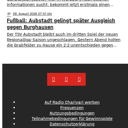
Informationen sucht, bekommt jetzt erstmals einen
zentralen Überblick. ​Wie die Stadt mitgeteilt hat, wurden
notes
08
. August 2026 07:01
im Open-Data-Portal neue digitale
Fußball: Aubstadt gelingt später Ausgleich
Schulporträts veröffentlicht. Dort werden alle 35 Schulen
in städtischer Trägerschaft mit einer Vielzahl von Daten
gegen Burghausen
vorgestellt und miteinander vergleichbar gemacht. ​So
Der TSV Aubstadt bleibt auch im dritten Spiel der neuen
können beispielsweise Schülerzahlen, die Anzahl der
Regionalliga-Saison ungeschlagen. Gestern Abend holten
die Grabfelder zu Hause ein 2:2 unentschieden gegen
Wacker Burghausen. Der Punktgewinn gelang durch einen
späten Ausgleichstraffer. Max Grimm erzielte den per Kopf
in der dritten Minute der Nachspielzeit. Er war es auch, der
Aubstadt in der ersten Halbzeit zur
Auf Radio Charivari werben
Frequenzen
Nutzungsbedingungen
Teilnahmebedingungen für Gewinnspiele
Datenschutzerklärung