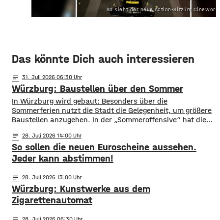
So sieht der neue Action-Sitz im Cineworl
Das könnte Dich auch interessieren
notes
31
. Juli 2026 06:30
Würzburg: Baustellen über den Sommer
​​In Würzburg wird gebaut: Besonders über die
Sommerferien nutzt die Stadt die Gelegenheit, um größere
Baustellen anzugehen. In der „Sommeroffensive“ hat die
Stadt in der Woche vor Beginn der Ferien unter
notes
28
. Juli 2026 14:00
anderem die Sperrung der B27-Brücke bekanntgegeben.
So sollen die neuen Euroscheine aussehen.
Eine Übersicht über alle aktuellen Baustellen findet ihr
hier. ​Sperrung B27-Brücke ​Eine der größten
Jeder kann abstimmen!
Einschränkungen wird für Autofahrer die Sperrung der B27-
Brücke über
notes
28
. Juli 2026 13:00
Würzburg: Kunstwerke aus dem
Zigarettenautomat
notes
28
. Juli 2026 06:30