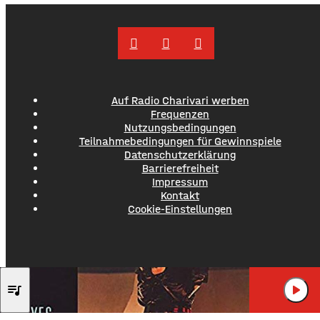
gebrochene Fahrbahnränder auf. Auch die Entwässerung
muss erneuert werden. Die Arbeiten seien unter
Auf Radio Charivari werben
Frequenzen
Nutzungsbedingungen
Teilnahmebedingungen für Gewinnspiele
Datenschutzerklärung
Barrierefreiheit
Impressum
Kontakt
Cookie-Einstellungen
BILLY IDOL
queue_music
play_arrow
EYES WITHOU