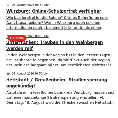
Gefeiert wurde vor allem der große Hit „Bella Napoli“. Auch
notes
08
. August 2026 08:30
abseits des Konzertgeländes verfolgten viele Zaungäste bei
Würzburg: Online-Schulporträt verfügbar
Picknick-Stimmung in den Straßen die Songs. Hier gibt es
Bilder vom Konzert Die Konzertreihe vor dem
​​Wie barrierefrei ist die Schule? Gibt es Ruheräume oder
Ganztagsangebote? Wer in Würzburg nach solchen
Informationen sucht, bekommt jetzt erstmals einen
zentralen Überblick. ​Wie die Stadt mitgeteilt hat, wurden
notes
08
. August 2026 06:30
im Open-Data-Portal neue digitale
TOPNEWS
Unterfranken: Trauben in den Weinbergen
Schulporträts veröffentlicht. Dort werden alle 35 Schulen
in städtischer Trägerschaft mit einer Vielzahl von Daten
werden reif
vorgestellt und miteinander vergleichbar gemacht. ​So
In den Weinbergen in der Region hat in den letzten Tagen
können beispielsweise Schülerzahlen, die Anzahl der
die Traubenreife begonnen, damit rückt auch der Beginn
der Weinlese langsam näher. Am deutlichsten sichtbar ist
der Beginn der Reife bei den Rotweinsorten: Bislang waren
notes
07
. August 2026 16:30
die Beeren wie auch bei den Weißweinsorten noch grün.
Hettstadt / Greußenheim: Straßensperrung
Jetzt aber färben sich die Trauben optisch sichtbar rot. Im
angekündigt
Autofahrer im westlichen Landkreis Würzburg müssen sich
auf eine monatelange Straßensperrung einstellen. Ab
Dienstag, 18. August wird die Strecke zwischen Hettstadt
und Greußenheim komplett gesperrt. Das kündigt das
Staatliche Bauamt an. Die Fahrbahn muss erneuert
werden, sie weist Verdrückungen, Abbrüche, Risse und