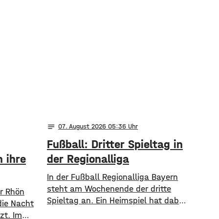
notes
07
. August 2026 05:36
Fußball: Dritter Spieltag in
 ihre
der Regionalliga
In der Fußball Regionalliga Bayern
steht am Wochenende der dritte
er Rhön
Spieltag an. Ein Heimspiel hat dabei
ie Nacht
der TSV Aubstadt. Die Grabfelder
zt. Im