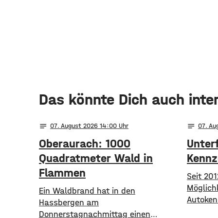
Das könnte Dich auch inte
notes
notes
07
. August 2026 14:00
07
. Au
Oberaurach: 1000
Unterf
Quadratmeter Wald in
Kennz
Flammen
Seit 201
Möglichk
Ein Waldbrand hat in den
Autoken
Hassbergen am
und das 
Donnerstagnachmittag einen