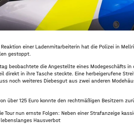
Reaktion einer Ladenmitarbeiterin hat die Polizei in Mellr
len gestoppt.
g beobachtete die Angestellte eines Modegeschäfts in 
eil direkt in ihre Tasche steckte. Eine herbeigerufene Stre
uss noch weiteres Diebesgut aus zwei anderen Modehäus
von über 125 Euro konnte den rechtmäßigen Besitzern zu
die Tour nun ernste Folgen: Neben einer Strafanzeige kassi
 lebenslanges Hausverbot