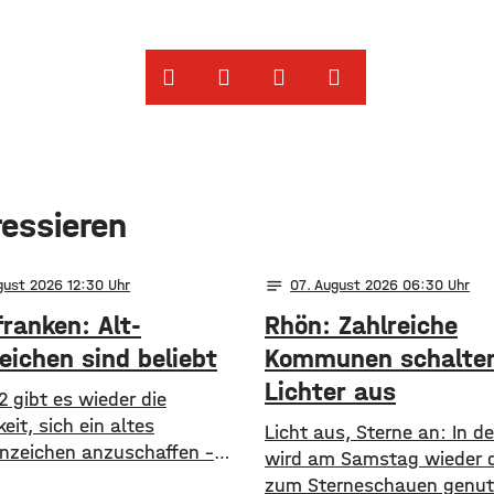
ressieren
notes
gust 2026 12:30
07
. August 2026 06:30
ranken: Alt-
Rhön: Zahlreiche
eichen sind beliebt
Kommunen schalten
Lichter aus
2 gibt es wieder die
eit, sich ein altes
Licht aus, Sterne an: In d
nzeichen anzuschaffen –
wird am Samstag wieder d
ist durchaus beliebt. So
zum Sterneschauen genut