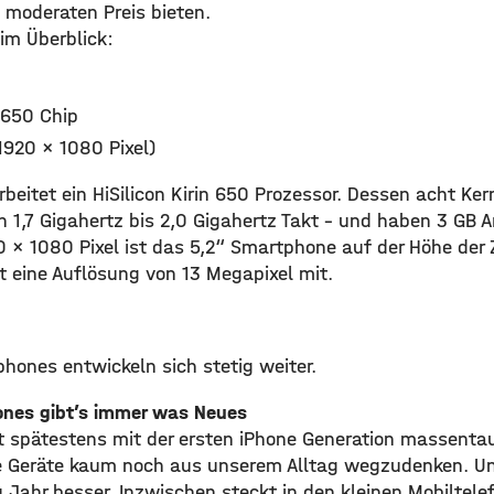
moderaten Preis bieten.
im Überblick:
n 650 Chip
1920 x 1080 Pixel)
rbeitet ein HiSilicon Kirin 650 Prozessor. Dessen acht Ke
 1,7 Gigahertz bis 2,0 Gigahertz Takt – und haben 3 GB A
 x 1080 Pixel ist das 5,2“ Smartphone auf der Höhe der Z
 eine Auflösung von 13 Megapixel mit.
hones entwickeln sich stetig weiter.
ones gibt’s immer was Neues
 spätestens mit der ersten iPhone Generation massenta
ie Geräte kaum noch aus unserem Alltag wegzudenken. U
 Jahr besser. Inzwischen steckt in den kleinen Mobiltel