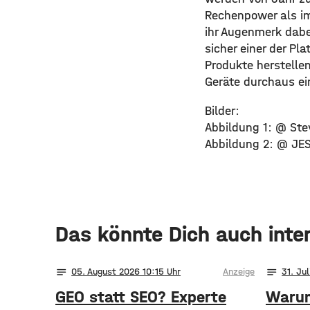
Rechenpower als im
ihr Augenmerk dabe
sicher einer der P
Produkte herstelle
Geräte durchaus ei
Bilder:
Abbildung 1: @ St
Abbildung 2: @ JE
Das könnte Dich auch inte
notes
notes
05
. August 2026 10:15
Anzeige
31
. Ju
GEO statt SEO? Experte
Warum