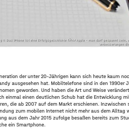
g 1: Das iPhone ist eine Erfolgsgeschichte fÃ¼r Apple - man darf gespannt sein,
Verbesserungen die
eneration der unter 20-Jährigen kann sich heute kaum noc
Handy ausgesehen hat. Mobiltelefone sind in den 1990er 
omen geworden. Und haben die Art und Weise verändert,
h einmal einen deutlichen Schub hat die Entwicklung mi
en, die ab 2007 auf dem Markt erschienen. Inzwischen s
ndung zum mobilen Internet nicht mehr aus dem Alltag 
ng aus dem Jahr 2015 zufolge besaßen bereits zum Stu
che ein Smartphone.