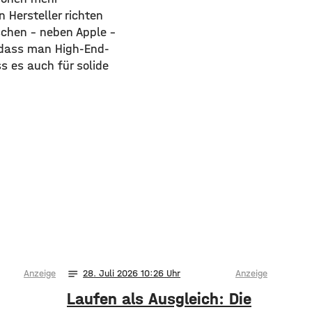
 Hersteller richten
schen – neben Apple –
, dass man High-End-
s es auch für solide
notes
Anzeige
28
. Juli 2026 10:26
Anzeige
Laufen als Ausgleich: Die