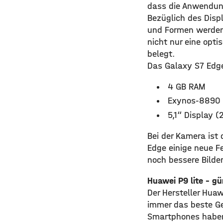
dass die Anwendung
Bezüglich des Displ
und Formen werden 
nicht nur eine opt
belegt.
Das Galaxy S7 Edge
4 GB RAM
Exynos-8890 
5,1“ Display (
Bei der Kamera ist
Edge einige neue Fe
noch bessere Bilde
Huawei P9 lite – gü
Der Hersteller Huaw
immer das beste Ge
Smartphones haben 