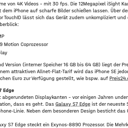
e von 4K Videos – mit 30 fps. Die 12Megapixel iSight K
t dem iPhone auf scharfe Bilder schießen lassen. Über de
r TouchID lässt sich das Gerät zudem unkompliziert und 
berblick:
MP
9 Motion Coprozessor
play
d Version (interner Speicher 16 GB bis 64 GB) liegt der P
inem attraktiven Allnet-Flat-Tarif wird das iPhone SE jed
chen Euro zur Verfügung gestellt, wie bspw. auf
Preis24.
7 Edge
 abgerundeten Displaykanten – vor einigen Jahren unde
ation, dass es geht. Das
Galaxy S7 Edge
ist der neueste 
one-Linie. Neben dem besonderen Design besticht das G
axy S7 Edge steckt ein Exynos-8890 Prozessor. Die Mehrk