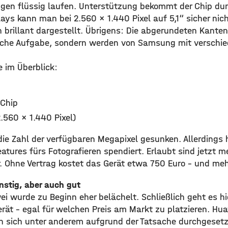
en flüssig laufen. Unterstützung bekommt der Chip dur
ays kann man bei 2.560 x 1.440 Pixel auf 5,1“ sicher nic
brillant dargestellt. Übrigens: Die abgerundeten Kante
ische Aufgabe, sondern werden von Samsung mit verschi
 im Überblick:
Chip
2.560 x 1.440 Pixel)
 die Zahl der verfügbaren Megapixel gesunken. Allerding
atures fürs Fotografieren spendiert. Erlaubt sind jetzt m
r. Ohne Vertrag kostet das Gerät etwa 750 Euro – und meh
nstig, aber auch gut
ei wurde zu Beginn eher belächelt. Schließlich geht es hier
rät – egal für welchen Preis am Markt zu platzieren. Hua
sich unter anderem aufgrund der Tatsache durchgesetzt