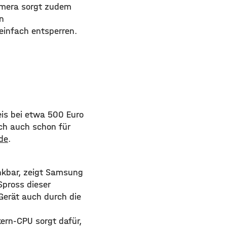
amera sorgt zudem
n
einfach entsperren.
reis bei etwa 500 Euro
och auch schon für
de
.
nkbar, zeigt Samsung
Spross dieser
erät auch durch die
ern-CPU sorgt dafür,