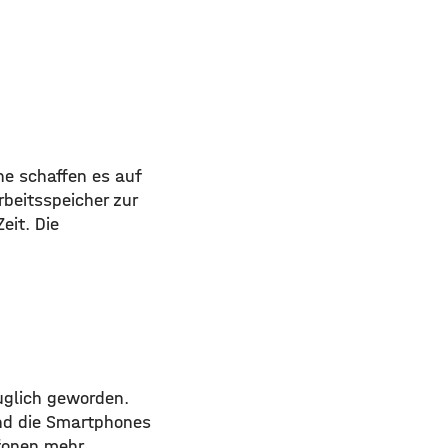
rne schaffen es auf
rbeitsspeicher zur
eit. Die
uglich geworden.
nd die Smartphones
efonen mehr