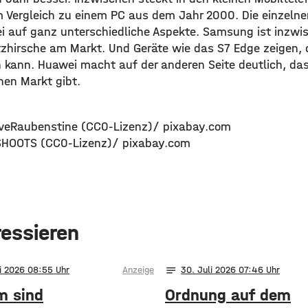
 Vergleich zu einem PC aus dem Jahr 2000. Die einzelnen
i auf ganz unterschiedliche Aspekte. Samsung ist inzwi
latzhirsche am Markt. Und Geräte wie das S7 Edge zeigen
n kann. Huawei macht auf der anderen Seite deutlich, das
nen Markt gibt.
eveRaubenstine (CC0-Lizenz)/ pixabay.com
SHOOTS (CC0-Lizenz)/ pixabay.com
ressieren
notes
li 2026 08:55
Anzeige
30
. Juli 2026 07:46
 sind
Ordnung auf dem