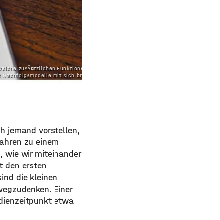
 welche zusÃ¤tzlichen Funktionen und
 Nachfolgemodelle mit sich bringen.
h jemand vorstellen,
Jahren zu einem
 wie wir miteinander
t den ersten
ind die kleinen
wegzudenken. Einer
dienzeitpunkt etwa