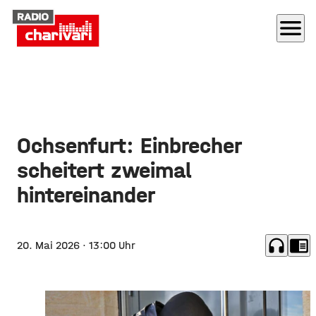
menu
Ochsenfurt: Einbrecher
scheitert zweimal
hintereinander
headphones
chrome_reader_mode
20. Mai 2026
· 13:00 Uhr