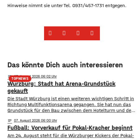
Hinweise nimmt sie unter Tel. 0931/457-1731 entgegen.
Das könnte Dich auch interessieren
notes
07
. August 2026 06:02
TOPNEWS
Würzburg: Stadt hat Arena-Grundstück
gekauft
Die Stadt Würzburg ist einen weiteren wichtigen Schritt in
Richtung Multifunktionsarena gegangen. Sie hat nun das
Grundstück für den Bau zwischen dem Hotelturm und den
Bahngleisen gekauft. Wie Oberbürgermeister Martin Heilig
notes
07
. August 2026 06:00
bei Instagram mitgeteilt hat, ist der Vertrag
Fußball: Vorverkauf für Pokal-Kracher beginnt
unterschrieben. In Anlehnung an den berühmten Satz nach
der ersten Mondlandung sagt Heilig, es sei für ihn
Am 24. August steht für die Würzburger Kickers der Pokal-