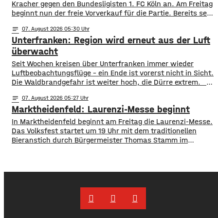
Kracher gegen den Bundesligisten 1. FC Köln an. Am Freitag
beginnt nun der freie Vorverkauf für die Partie. Bereits seit
Montag läuft der Vorverkauf für Vereinsmitglieder, ab
notes
07
. August 2026 05:30
Freitagmittag 12 Uhr, können aber alle ihre Karten kaufen.
Unterfranken: Region wird erneut aus der Luft
Für das Spiel gegen die Bundesliga-Traditionsmannschaft
wird eine große Kulisse
überwacht
​​Seit Wochen kreisen über Unterfranken immer wieder
Luftbeobachtungsflüge – ein Ende ist vorerst nicht in Sicht.
Die Waldbrandgefahr ist weiter hoch, die Dürre extrem. ​
Wie die Regierung von Unterfranken jetzt mitgeteilt hat,
notes
07
. August 2026 05:27
finden deshalb am Wochenende wieder Kontrollflüge statt.
Marktheidenfeld: Laurenzi-Messe beginnt
Die Flugzeuge halten dabei Ausschau nach möglichen
Brandherden. ​Die Situation bleibt angespannt: Nicht nur
In Marktheidenfeld beginnt am Freitag die Laurenzi-Messe.
in den Wäldern, sondern
Das Volksfest startet um 19 Uhr mit dem traditionellen
Bieranstich durch Bürgermeister Thomas Stamm im
Festzelt auf der Martinswiese. Bereits ab 16 Uhr öffnen der
Verkaufsmarkt mit rund 120 Ständen, die Fahrgeschäfte
sowie Biergarten und Weindorf. Am Freitagabend gibt es
um 22 Uhr 15 eine Lichtshow am Riesenrad.