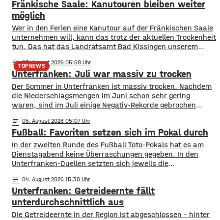
Fränkische Saale: Kanutouren bleiben weiter
möglich
Wer in den Ferien eine Kanutour auf der Fränkischen Saale
unternehmen will, kann das trotz der aktuellen Trockenheit
tun. Das hat das Landratsamt Bad Kissingen unserem
Sender auf Nachfrage mitgeteilt. Die Pegelstände seien
notes
05
. August 2026 05:58
aktuell zwar niedrig, in Teilbereichen auch grenzwertig,
TOPNEWS
Unterfranken: Juli war massiv zu trocken
aber noch gibt es keine Einschränkungen für Kanuten.
Befahrbar ist die Fränkische Saale zwischen Bad Neustadt
Der Sommer in Unterfranken ist massiv trocken. Nachdem
die Niederschlagsmengen im Juni schon sehr gering
waren, sind im Juli einige Negativ-Rekorde gebrochen
worden. Auf ganz Unterfranken gesehen fielen nicht mal
notes
05
. August 2026 05:07
zehn Prozent des langjährigen Juli-Schnitts. so Zahlen des
Fußball: Favoriten setzen sich im Pokal durch
Deutschen Wetterdiensts. Normalerweise fallen in diesem
Monat etwa 65 Liter Regen pro Quadratmeter. Mehrere Orte
In der zweiten Runde des Fußball Toto-Pokals hat es am
im Bereich
Dienstagabend keine Überraschungen gegeben. In den
Unterfranken-Duellen setzten sich jeweils die
klassenhöheren Teams durch. Drittligist Würzburger
notes
04
. August 2026 15:30
Kickers setzte sich mit 3:0 beim Landesligisten TSV
Unterfranken: Getreideernte fällt
Abtswind durch. Die beiden Regionalligisten Schweinfurt
und Aubstadt hatten es jeweils mit Bayernligisten zu tun:
unterdurchschnittlich aus
Schweinfurt konnte 2:0 beim TSV Großbardorf
​​Die Getreideernte in der Region ist abgeschlossen – hinter