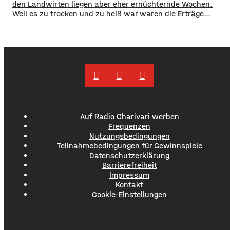
den Landwirten liegen aber eher ernüchternde Wochen.
Weil es zu trocken und zu heiß war waren die Erträge
unterdurchschnittlich, bedauert der Bauernverband. ​
Besonders betroffen war laut Bauernverband der
Winterweizen: Selbst bei guten Böden fiel der Ertrag 10
Prozent niedriger aus als letztes Jahr. Bei trockenen und
flachgründigen Böden liegen die Ertragsverluste sogar bei
bis zu 40
Auf Radio Charivari werben
Frequenzen
Nutzungsbedingungen
Teilnahmebedingungen für Gewinnspiele
Datenschutzerklärung
Barrierefreiheit
Impressum
Kontakt
Cookie-Einstellungen