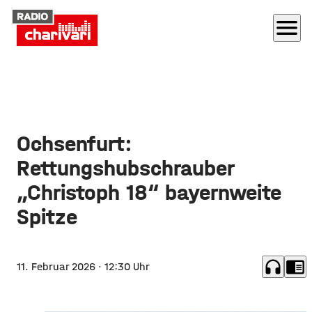
menu
Ochsenfurt:
Rettungshubschrauber
„Christoph 18“ bayernweite
Spitze
headphones
chrome_reader_mode
11. Februar 2026
· 12:30 Uhr