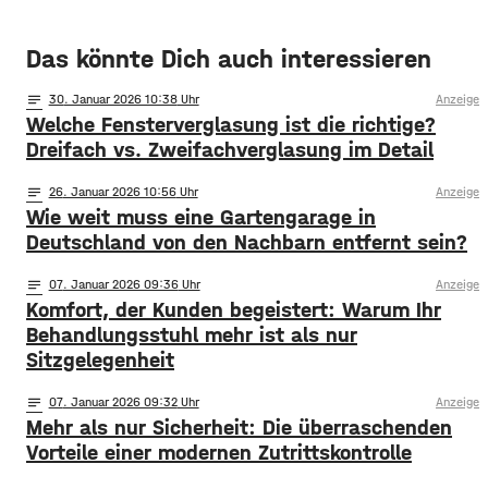
Das könnte Dich auch interessieren
notes
30
. Januar 2026 10:38
Anzeige
Welche Fensterverglasung ist die richtige?
Dreifach vs. Zweifachverglasung im Detail
notes
26
. Januar 2026 10:56
Anzeige
Wie weit muss eine Gartengarage in
Deutschland von den Nachbarn entfernt sein?
notes
07
. Januar 2026 09:36
Anzeige
Komfort, der Kunden begeistert: Warum Ihr
Behandlungsstuhl mehr ist als nur
Sitzgelegenheit
notes
07
. Januar 2026 09:32
Anzeige
Mehr als nur Sicherheit: Die überraschenden
Vorteile einer modernen Zutrittskontrolle