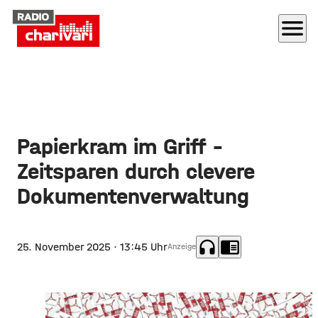
menu
Papierkram im Griff -
Zeitsparen durch clevere
Dokumentenverwaltung
headphones
chrome_reader_mode
25. November 2025
· 13:45 Uhr
Anzeige