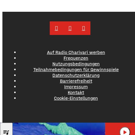
Auf Radio Charivari werben
Frequenzen
Nutzungsbedingungen
Teilnahmebedingungen für Gewinnspiele
Datenschutzerklärung
Barrierefreiheit
Impressum
Kontakt
Cookie-Einstellungen
ROBERT MILES
queue_music
play_arrow
CHILDREN