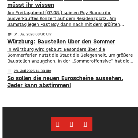
müsst ihr wissen
Am Freitagabend (07.08.) spielen Roy Bianco ihr
ausverkauftes Konzert auf dem Residenzplatz. Am
Samstag legen Fast Boy dann nach mit dem größten
Konzert ihrer Karriere. Alles, was ihr für das
notes
31
. Juli 2026 06:30
Konzertwochenende wissen müsst, gibt es hier.
Würzburg: Baustellen über den Sommer
Straßensperrungen: vom 07.08. 6 Uhr bis 09.08. 5 Uhr
Rennweg vollständig gesperrt Balthasar-Neumann-
​​In Würzburg wird gebaut: Besonders über die
Promenade zwischen den Einmündungen Neubau- und
Sommerferien nutzt die Stadt die Gelegenheit, um größere
Theaterstraße
Baustellen anzugehen. In der „Sommeroffensive“ hat die
Stadt in der Woche vor Beginn der Ferien unter
notes
28
. Juli 2026 14:00
anderem die Sperrung der B27-Brücke bekanntgegeben.
So sollen die neuen Euroscheine aussehen.
Eine Übersicht über alle aktuellen Baustellen findet ihr
hier. ​Sperrung B27-Brücke ​Eine der größten
Jeder kann abstimmen!
Einschränkungen wird für Autofahrer die Sperrung der B27-
Brücke über