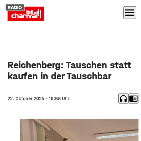
menu
Reichenberg: Tauschen statt
kaufen in der Tauschbar
headphones
chrome_reader_mode
22. Oktober 2024
· 15:58 Uhr