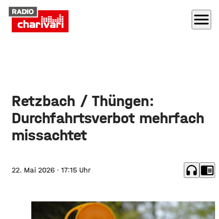
menu
Retzbach / Thüngen:
Durchfahrtsverbot mehrfach
missachtet
headphones
chrome_reader_mode
22. Mai 2026
· 17:15 Uhr