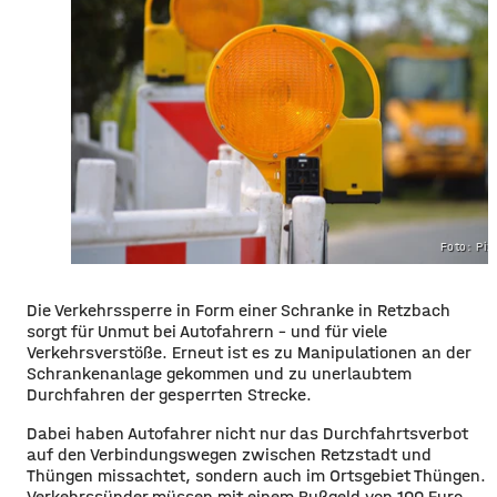
Foto: Pi
Die Verkehrssperre in Form einer Schranke in Retzbach
sorgt für Unmut bei Autofahrern – und für viele
Verkehrsverstöße. Erneut ist es zu Manipulationen an der
Schrankenanlage gekommen und zu unerlaubtem
Durchfahren der gesperrten Strecke.
Dabei haben Autofahrer nicht nur das Durchfahrtsverbot
auf den Verbindungswegen zwischen Retzstadt und
Thüngen missachtet, sondern auch im Ortsgebiet Thüngen.
Verkehrssünder müssen mit einem Bußgeld von 100 Euro