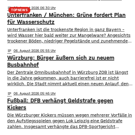
Menschen ums Leben gekommen. Im Vorjahreszeitraum
notes
06
. August 2026 06:30
waren es drei. Diese Zahlen teilte die DLRG mit. Auch
TOPNEWS
Unterfranken / München: Grüne fordert Plan
bayernweit ist die Zahl der Badetoten gestiegen. Während
im Freistaat die
für Wasserschutz
​​Unterfranken ist die trockenste Region in ganz Bayern –
wird Wasser hier bald weiter zur Mangelware? Angesichts
trockener Böden, niedriger Pegelstände und zunehmender
Hitze schlagen die Grünen im Bayerischen Landtag Alarm.
notes
06
. August 2026 05:55
​Mit einem neuen Antrag fordern sie einen 10-Punkte-
Würzburg: Bürger äußern sich zu neuem
Wasser-Notfallplan für Bayern. ​Die Grünen-Fraktion hat
dabei kurzfristige und langfristige Maßnahmen im Petto.
Busbahnhof
So sollen unter anderem
Der Zentrale Omnibusbahnhof in Würzburg ZOB ist längst
in die Jahre gekommen, auch barrierefrei ist er nicht
wirklich. Die Stadt nimmt aktuell einen neuen Anlauf, den
ZOB als modernen und zentralen Knotenpunkt für den
notes
06
. August 2026 05:45
gesamten Busverkehr umzugestalten. In einer
Fußball: DFB verhängt Geldstrafe gegen
Bürgerbeteiligung konnten die Würzburger jetzt Lob, Kritik
und Wünsche einbringen. Was gut funktioniert sind
Kickers
demnach die
Die Würzburger Kickers müssen wegen mehrerer Vorfälle in
den Aufstiegsspielen gegen Lok Leipzig eine Geldstrafe
zahlen. Insgesamt verhängte das DFB-Sportgericht
mehrere Strafen in einer Gesamthöhe von 25.750 Euro.