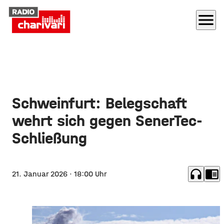
menu
Schweinfurt: Belegschaft
wehrt sich gegen SenerTec-
Schließung
headphones
chrome_reader_mode
21. Januar 2026
· 18:00 Uhr