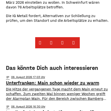
März 2026 einstellen zu wollen. In Schweinfurt wären
davon 76 Arbeitsplätze betroffen.
Die IG Metall fordert, Alternativen zur Schließung zu
prüfen, um den Standort und die Arbeitsplätze zu erhalten.
Das könnte Dich auch interessieren
notes
06
. August 2026 17:03
Unterfranken: Main schon wieder zu warm
Die Hitze der vergangenen Tage macht dem Main erneut zu
schaffen. Zum zweiten Mal binnen weniger Wochen greift
der Alarmplan Main. Für den Bereich zwischen Bamberg
und Würzburg gilt eine Vorwarnung, ab Würzburg
notes
06
. August 2026 16:30
mainabwärts die zweite von drei Warnstufen. Zwar gibt es