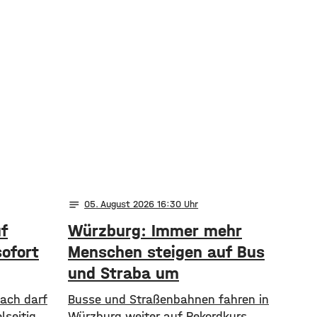
notes
05
. August 2026 16:30
uf
Würzburg: Immer mehr
ofort
Menschen steigen auf Bus
und Straba um
bach darf
​​Busse und Straßenbahnen fahren in
lseitig
Würzburg weiter auf Rekordkurs.