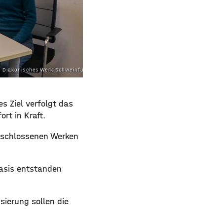
| Diakonisches Werk Schweinfurt e.V.
s Ziel verfolgt das
rt in Kraft.
geschlossenen Werken
Basis entstanden
isierung sollen die