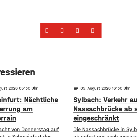
ressieren
notes
ugust 2026 05:30
05
. August 2026 16:30
infurt: Nächtliche
Sylbach: Verkehr a
perrung am
Nassachbrücke ab s
rrain
eingeschränkt
Nacht von Donnerstag auf
Die Nassachbrücke in Syl
ist in Schweinfurt der
ab sofort nur noch wechse