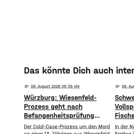
Das könnte Dich auch inte
notes
notes
06
. August 2026 05:36
06
. A
Würzburg: Wiesenfeld-
Schwe
Prozess geht nach
Volls
Befangenheitsprüfung
Fische
weiter
Der Cold-Case-Prozess um den Mord
In der 
an einer 13-Jährigen aus Wiesenfeld
Freitag 