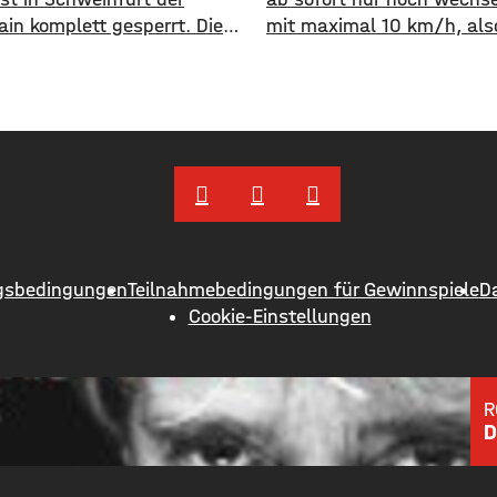
ain komplett gesperrt. Die
mit maximal 10 km/h, als
g dauert voraussichtlich von
Schrittgeschwindigkeit, b
fünf Uhr. Grund der Sperrung
werden. Eine entsprechen
beiten am städtischen
Anordnung hat das Hassfu
menetz. Aktuell ist die
Landratsamt am
aufgrund der Bauarbeiten
Mittwochnachmittag veröff
nur einspurig befahrbar. Der
Hintergrund ist das der
wird mit einer Ampel
Schwerlastverkehr aufgru
. Eine zweite Vollsperrung
kurzfristigen Sperrung der
die Nacht
Nassachbrücke in Haßfurt 
gsbedingungen
Teilnahmebedingungen für Gewinnspiele
D
zugenommen hat. Durch d
Cookie-Einstellungen
Begrenzung der
Höchstgeschwindigkeit sol
über 50 Jahre