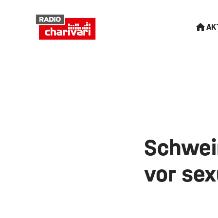
AK
Schwein
vor sex