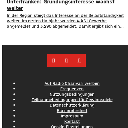
Unterfranken: Gründungsinteresse wächst
skandinavischen Ländern beginnt die Schule langsam
wieder. Daher dürfte es auf A 3 und
weiter
In der Region steigt das Interesse an der Selbstständigkeit
weiter. Im ersten Halbjahr wurden 4.461 Gewerbe
angemeldet und 3.290 abgemeldet. Damit ergibt sich ein
Plus von 1.171 Betrieben. Besonders hohe Zuwächse
verzeichneten Würzburg, der Landkreis Würzburg sowie
die Regionen Haßberge, Bad Kissingen und Schweinfurt.
Nach dem aktuellen IHK-Report entstehen viele
Gründungen allerdings aus dem Wunsch
Auf Radio Charivari werben
Frequenzen
Nutzungsbedingungen
Teilnahmebedingungen für Gewinnspiele
Datenschutzerklärung
Barrierefreiheit
Impressum
Kontakt
Cookie-Einstellungen