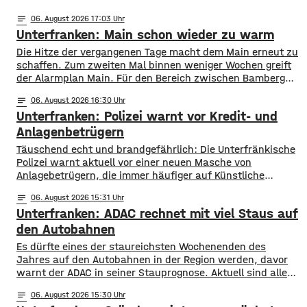
notes
06
. August 2026 17:03
Unterfranken: Main schon wieder zu warm
Die Hitze der vergangenen Tage macht dem Main erneut zu
schaffen. Zum zweiten Mal binnen weniger Wochen greift
der Alarmplan Main. Für den Bereich zwischen Bamberg
und Würzburg gilt eine Vorwarnung, ab Würzburg
notes
06
. August 2026 16:30
mainabwärts die zweite von drei Warnstufen. Zwar gibt es
Unterfranken: Polizei warnt vor Kredit- und
aktuell mit dem Sauerstoffgehalt im Wasser noch keine
Probleme, allerdings ist die Wassertemperatur
Anlagenbetrügern
​​Täuschend echt und brandgefährlich: Die Unterfränkische
Polizei warnt aktuell vor einer neuen Masche von
Anlagebetrügern, die immer häufiger auf Künstliche
Intelligenz setzen. ​Demnach werden auch immer wieder
notes
06
. August 2026 15:31
Menschen aus der Region um ihr Erspartes gebracht. ​Laut
Unterfranken: ADAC rechnet mit viel Staus auf
Polizei erstellen die Täter mithilfe von KI täuschen echte
Werbevideos oder fälschen Empfehlungen von prominenten
den Autobahnen
Persönlichkeiten. Ihr Ziel: echte
Es dürfte eines der staureichsten Wochenenden des
Jahres auf den Autobahnen in der Region werden, davor
warnt der ADAC in seiner Stauprognose. Aktuell sind alle
Bundesländer in den Sommerferien, sie enden allerdings in
notes
06
. August 2026 15:30
Hessen, Rheinland-Pfalz und dem Saarland. Auch in den