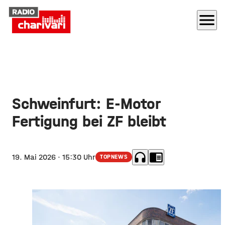
menu
Schweinfurt: E-Motor
Fertigung bei ZF bleibt
headphones
chrome_reader_mode
19. Mai 2026
· 15:30 Uhr
TOPNEWS