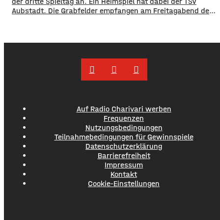
der dritte Spieltag an. Ein Heimspiel hat dabei der TSV
Aubstadt. Die Grabfelder empfangen am Freitagabend den
SV Wacker Burghausen. Während die Gäste mit zwei
Siegen aus zwei Spielen aktuell an der Tabellenspitze
stehen, hat Aubstadt erst ein Ligaspiel absolviert, dieses
aber gegen Schweinfurt gewonnen. Anpfiff ist
Auf Radio Charivari werben
Frequenzen
Nutzungsbedingungen
Teilnahmebedingungen für Gewinnspiele
Datenschutzerklärung
Barrierefreiheit
Impressum
Kontakt
Cookie-Einstellungen