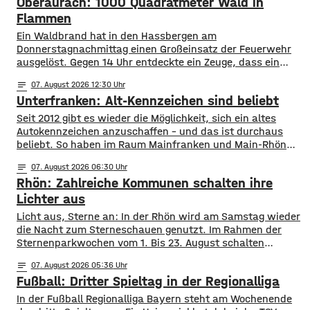
Oberaurach: 1000 Quadratmeter Wald in
Flammen
Ein Waldbrand hat in den Hassbergen am
Donnerstagnachmittag einen Großeinsatz der Feuerwehr
ausgelöst. Gegen 14 Uhr entdeckte ein Zeuge, dass ein
Kieferwald in der Nähe von Oberaurach am Sachsenberg in
notes
07
. August 2026 12:30
Flammen steht – rund 1.000 Quadratmeter Wald brannten.
Unterfranken: Alt-Kennzeichen sind beliebt
Die Integrierte Leitstelle Schweinfurt löste Großalarm aus.
12 Feuerwehren mit rund 100 Einsatzkräften brachten den
Seit 2012 gibt es wieder die Möglichkeit, sich ein altes
Brand unter
Autokennzeichen anzuschaffen – und das ist durchaus
beliebt. So haben im Raum Mainfranken und Main-Rhön
fast 61.000 Kfz ein altes Autokennzeichen. Die meisten
notes
07
. August 2026 06:30
sind es mit rund 11.900 mit dem Kennzeichen OCH für den
Rhön: Zahlreiche Kommunen schalten ihre
Altlandkreis Ochsenfurt. Dahinter kommen EBN für Ebern
mit fast 8.800 und
Lichter aus
Licht aus, Sterne an: In der Rhön wird am Samstag wieder
die Nacht zum Sterneschauen genutzt. Im Rahmen der
Sternenparkwochen vom 1. Bis 23. August schalten
insgesamt 16 Kommunen aus den Landkreisen Rhön
notes
07
. August 2026 05:36
Grabfeld und Bad Kissingen ihre öffentliche Beleuchtung
Fußball: Dritter Spieltag in der Regionalliga
teilweise oder komplett ab. Mit dabei sind unter anderem
Bad Neustadt, Hammelburg, Fladungen, Oberelsbach und
In der Fußball Regionalliga Bayern steht am Wochenende
Wildflecken. Ziel ist