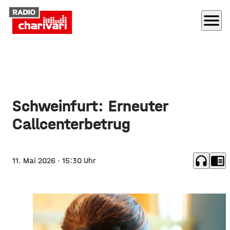
menu
Schweinfurt: Erneuter
Callcenterbetrug
headphones
chrome_reader_mode
11. Mai 2026
· 15:30 Uhr