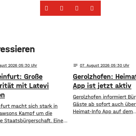
ressieren
notes
ugust 2026 05:30
07
. August 2026 05:30
infurt: Große
Gerolzhofen: Heima
rität mit Latevi
App ist jetzt aktiv
on
Gerolzhofen informiert Bü
Gäste ab sofort auch über
furt macht sich stark in
Heimat-Info App auf dem
Lawsons Kampf um die
Smartphone. Mit der Heim
e Staatsbürgerschaft. Eine
App gibt es aktuelle Infor
n auf Change.org wurde in
direkt aus dem Rathaus,
r Zeit bereits über 5.000