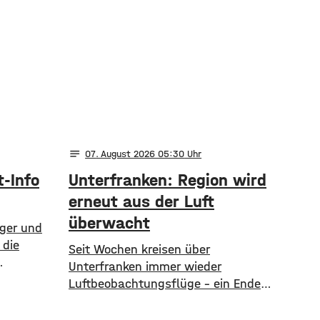
notes
07
. August 2026 05:30
t-Info
Unterfranken: Region wird
erneut aus der Luft
überwacht
rger und
 die
​​Seit Wochen kreisen über
Unterfranken immer wieder
at-Info
Luftbeobachtungsflüge – ein Ende
mationen
ist vorerst nicht in Sicht. Die
Waldbrandgefahr ist weiter hoch,