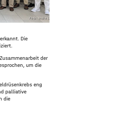
Foto: Indre Leikert
erkannt. Die
ziert.
 Zusammenarbeit der
esprochen, um die
heldrüsenkrebs eng
 palliative
n die