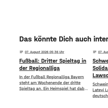
Das könnte Dich auch inte
notes
notes
07
. August 2026 05:36
07
. A
Fußball: Dritter Spieltag in
Schwe
der Regionalliga
Solida
Laws
In der Fußball Regionalliga Bayern
steht am Wochenende der dritte
Schwein
Spieltag an. Ein Heimspiel hat dabei
Latevi 
der TSV Aubstadt. Die Grabfelder
deutsch
empfangen am Freitagabend den SV
Petitio
Wacker Burghausen. Während die
kürzeste