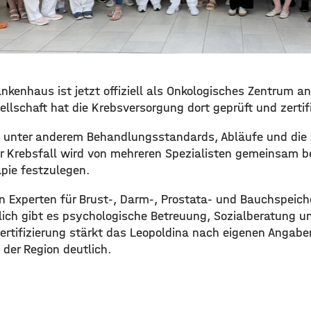
kenhaus ist jetzt offiziell als Onkologisches Zentrum an
lschaft hat die Krebsversorgung dort geprüft und zertifi
 unter anderem Behandlungsstandards, Abläufe und die
r Krebsfall wird von mehreren Spezialisten gemeinsam b
pie festzulegen.
n Experten für Brust-, Darm-, Prostata- und Bauchspeic
ch gibt es psychologische Betreuung, Sozialberatung und
Zertifizierung stärkt das Leopoldina nach eigenen Angabe
der Region deutlich.