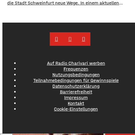
die Stadt Schweinfurt neue Wege. In einem aktuellen
Social Media Post zeigt die Verwaltung mit zahlreichen
Bildern die Verschmutzung am Haardthäußchen im
Stadtwald und ruft die Verursacher zum Aufräumen auf.
Gleichzeitig werden Zeugen gesucht und darauf
hingewiesen, dass Bußgelder bis …
Auf Radio Charivari werben
Frequenzen
Nutzungsbedingungen
Teilnahmebedingungen für Gewinnspiele
Datenschutzerklärung
Barrierefreiheit
Impressum
Kontakt
Cookie-Einstellungen