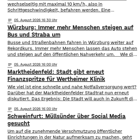
wechselseitig mit maximal 10 km/h, also in
Schrittgeschwindigkeit, befahren werden. Eine
entsprechende Anordnung hat das Hassfurter
notes
05
. August 2026 16:30
Landratsamt am Mittwochnachmittag veröffentlicht.
Würzburg: Immer mehr Menschen steigen auf
Hintergrund ist das der Schwerlastverkehr aufgrund der
kurzfristigen Sperrung der Nassachbrücke in Haßfurt
Bus und Straba um
deutlich zugenommen hat. Durch die Begrenzung der
​​Busse und Straßenbahnen fahren in Würzburg weiter auf
Höchstgeschwindigkeit soll das über 50 Jahre
Rekordkurs. Immer mehr Menschen lassen das Auto stehen
und steigen auf den öffentlichen Nahverkehr um. ​Wie die
WVV jetzt mitgeteilt hat, wurden im ersten Halbjahr 2026
notes
05
. August 2026 16:00
so viele Fahrgäste transportiert wie nie zuvor. Insgesamt
Marktheidenfeld: Stadt gibt erneut
waren knapp 18 Millionen Menschen im öffentlichen
Nahverkehr unterwegs. ​Besonders deutlich zeigt sich
Finanzspritze für Wertheimer Klinik
​​Wie viel ist eine schnelle und nahe Notfallversorgung wert?
Darüber hat der Marktheidenfelder Stadtrat nun erneut
diskutiert. Das Ergebnis: Die Stadt will auch in Zukunft die
Notaufnahme im benachbarten Bürgerspital in Wertheim
notes
05
. August 2026 16:00
finanziell unterstützen. ​Über 31.000 Euro fließen in
Schweinfurt: Müllsünder über Social Media
diesem Jahr an den entsprechenden Förderverein des
Krankenhauses. Denn: Allein im letzten Jahr haben sich
gesucht
120 Menschen aus Marktheidenfeld
Um auf die zunehmende Verschmutzung öffentlicher
Einrichtungen in der Natur aufmerksam zu machen, geht