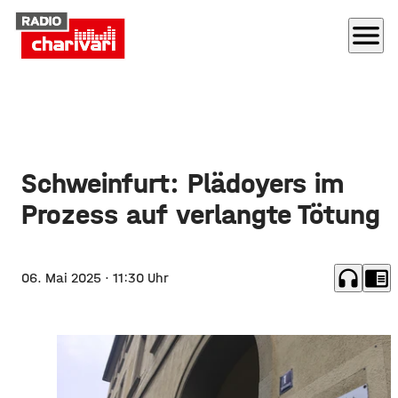
menu
Schweinfurt: Plädoyers im
Prozess auf verlangte Tötung
headphones
chrome_reader_mode
06. Mai 2025
· 11:30 Uhr