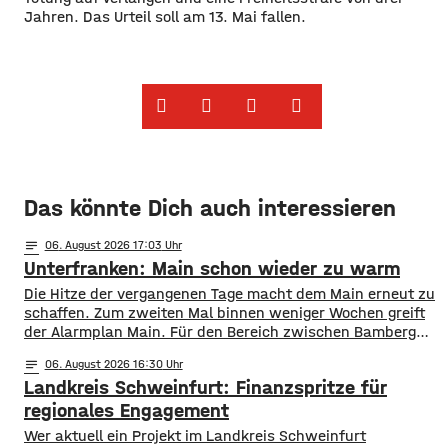
Jahren. Das Urteil soll am 13. Mai fallen.
Das könnte Dich auch interessieren
notes
06
. August 2026 17:03
Unterfranken: Main schon wieder zu warm
Die Hitze der vergangenen Tage macht dem Main erneut zu
schaffen. Zum zweiten Mal binnen weniger Wochen greift
der Alarmplan Main. Für den Bereich zwischen Bamberg
und Würzburg gilt eine Vorwarnung, ab Würzburg
notes
06
. August 2026 16:30
mainabwärts die zweite von drei Warnstufen. Zwar gibt es
Landkreis Schweinfurt: Finanzspritze für
aktuell mit dem Sauerstoffgehalt im Wasser noch keine
Probleme, allerdings ist die Wassertemperatur
regionales Engagement
Wer aktuell ein Projekt im Landkreis Schweinfurt