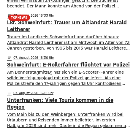
einem vermissten 24-Jährigen gesucht. Die Suche ist
beendet. Der Mann konnte am Abend von der Polizei
angetroffen werden. Die Suche hatte für viel Aufsehen
notes
07
. August 2026 16:33
gesorgt, da auch ein Polizeihubschrauber die Gegend rund
TOPNEWS
Lkr. Schweinfurt: Trauer um Altlandrat Harald
um Werneck abgesucht hatte.
Leitherer
Trauer im Landkreis Schweinfurt und darüber hinaus:
Altlandrat Harald Leitherer ist am Mittwoch im Alter von 73
Jahren gestorben. Von 1995 bis 2013 war Harald Leitherer
18 Jahre lang Landrat in Schweinfurt. In seiner Amtszeit
notes
07
. August 2026 16:30
wurde das Kreisstraßennetz ausgebaut, aber auch ein
Schweinfurt: E-Rollerfahrer flüchtet vor Polizei
flächendeckendes Radwegenetz mit einer Länge von über
1.000 Kilometern geschaffen. Außerdem führte der
Am Donnerstagmittag hat sich ein E-Scooter-Fahrer eine
wilde Verfolgungsjagd mit der Polizei geliefert. Als eine
Polizeistreife den 17-jährigen gegen 13 Uhr kontrollieren
wollte, ergriff er die Flucht. Mit überhöhter
notes
07
. August 2026 16:15
Geschwindigkeit fuhr er in Richtung B286. Als in die Polizei
Unterfranken: Viele Touris kommen in die
stoppen wollte rammte er den Streifenwagen, stürzte und
setzte anschließend seine Flucht fort, wobei er einen
Region
Vom Main bis zu den Weinbergen: Unterfranken wird bei
Urlaubern und Reisenden immer beliebter. Im ersten
Halbjahr 2026 sind mehr Gäste in die Region gekommen als
noch ein Jahr zuvor. ​Wie aus aktuellen Zahlen des