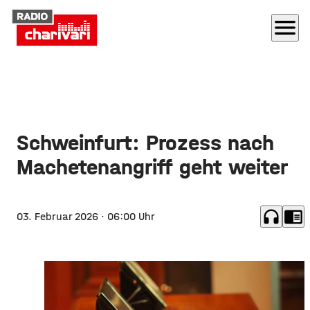
menu
Schweinfurt: Prozess nach
Machetenangriff geht weiter
headphones
chrome_reader_mode
03. Februar 2026
· 06:00 Uhr