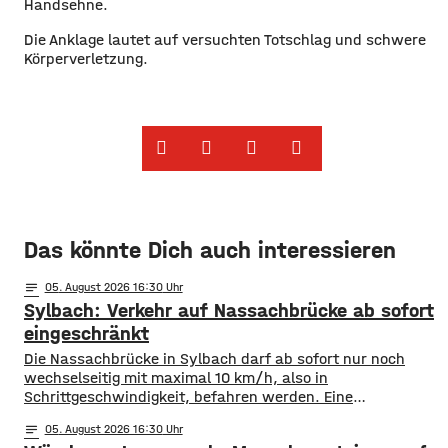
Handsehne.
Die Anklage lautet auf versuchten Totschlag und schwere
Körperverletzung.
Das könnte Dich auch interessieren
notes
05
. August 2026 16:30
Sylbach: Verkehr auf Nassachbrücke ab sofort
eingeschränkt
Die Nassachbrücke in Sylbach darf ab sofort nur noch
wechselseitig mit maximal 10 km/h, also in
Schrittgeschwindigkeit, befahren werden. Eine
entsprechende Anordnung hat das Hassfurter
notes
05
. August 2026 16:30
Landratsamt am Mittwochnachmittag veröffentlicht.