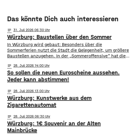
Das könnte Dich auch interessieren
notes
31
. Juli 2026 06:30
Würzburg: Baustellen über den Sommer
​​In Würzburg wird gebaut: Besonders über die
Sommerferien nutzt die Stadt die Gelegenheit, um größere
Baustellen anzugehen. In der „Sommeroffensive“ hat die
Stadt in der Woche vor Beginn der Ferien unter
notes
28
. Juli 2026 14:00
anderem die Sperrung der B27-Brücke bekanntgegeben.
So sollen die neuen Euroscheine aussehen.
Eine Übersicht über alle aktuellen Baustellen findet ihr
hier. ​Sperrung B27-Brücke ​Eine der größten
Jeder kann abstimmen!
Einschränkungen wird für Autofahrer die Sperrung der B27-
Brücke über
notes
28
. Juli 2026 13:00
Würzburg: Kunstwerke aus dem
Zigarettenautomat
notes
28
. Juli 2026 06:30
Würzburg: 1€ Souvenir an der Alten
Mainbrücke