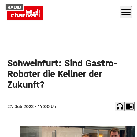
menu
Schweinfurt: Sind Gastro-
Roboter die Kellner der
Zukunft?
headphones
chrome_reader_mode
27. Juli 2022
· 14:00 Uhr