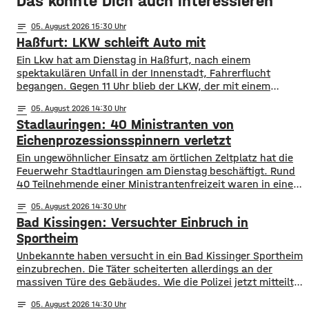
Das könnte Dich auch interessieren
notes
05
. August 2026 15:30
Haßfurt: LKW schleift Auto mit
Ein Lkw hat am Dienstag in Haßfurt, nach einem
spektakulären Unfall in der Innenstadt, Fahrerflucht
begangen. Gegen 11 Uhr blieb der LKW, der mit einem
Anhänger unterwegs war, an einem geparkten Auto
notes
05
. August 2026 14:30
hängen. Das Gespann schleifte das Auto mehrere Meter
Stadlauringen: 40 Ministranten von
mit und fuhr dann einfach davon. Der PKW wurde an der
Front massiv beschädigt, der
Eichenprozessionsspinnern verletzt
Ein ungewöhnlicher Einsatz am örtlichen Zeltplatz hat die
Feuerwehr Stadtlauringen am Dienstag beschäftigt. Rund
40 Teilnehmende einer Ministrantenfreizeit waren in einem
Kletterwald mit den Brennhaaren des
notes
05
. August 2026 14:30
Eichenprozessionsspinners in Kontakt gekommen. Da die
Bad Kissingen: Versuchter Einbruch in
Betroffenen auch mit den anderen Teilnehmern der Freizeit
Kontakt hatten mussten schließlich alle 94 Camper
Sportheim
untersucht werden. Die Haare der
Unbekannte haben versucht in ein Bad Kissinger Sportheim
Eichenprozessionsspinner können schwere
einzubrechen. Die Täter scheiterten allerdings an der
massiven Türe des Gebäudes. Wie die Polizei jetzt mitteilt,
ereignete sich die Tat in der Zeit zwischen Samstag und
notes
05
. August 2026 14:30
Dienstag. Gestohlen wurde nichts, der Sachschaden liegt