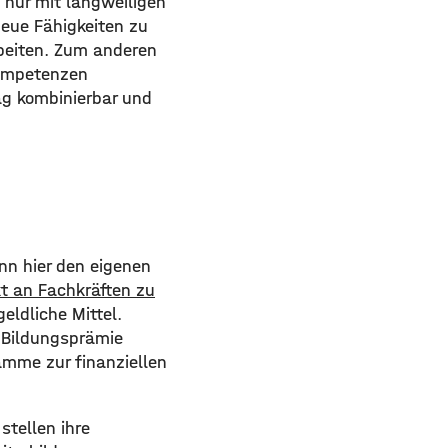
t nur mit langweiligen
neue Fähigkeiten zu
rbeiten. Zum anderen
kompetenzen
tag kombinierbar und
nn hier den eigenen
t an Fachkräften zu
eldliche Mittel.
 Bildungsprämie
amme zur finanziellen
stellen ihre