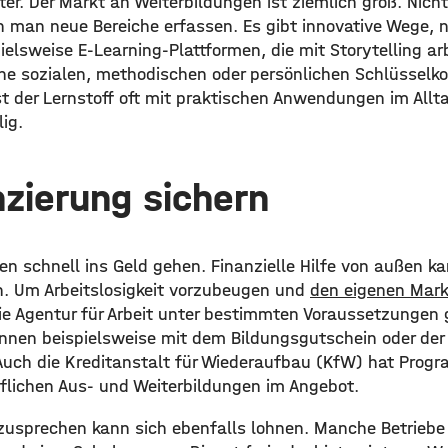
hter. Der Markt an Weiterbildungen ist ziemlich groß. Nich
 man neue Bereiche erfassen. Es gibt innovative Wege, 
ielsweise E-Learning-Plattformen, die mit Storytelling a
ne sozialen, methodischen oder persönlichen Schlüssel
ist der Lernstoff oft mit praktischen Anwendungen im All
lig.
nzierung sichern
n schnell ins Geld gehen. Finanzielle Hilfe von außen ka
. Um Arbeitslosigkeit vorzubeugen und
den eigenen Mark
ie Agentur für Arbeit unter bestimmten Voraussetzungen g
nnen beispielsweise mit dem Bildungsgutschein oder der
Auch die Kreditanstalt für Wiederaufbau (KfW) hat Progr
flichen Aus- und Weiterbildungen im Angebot.
zusprechen kann sich ebenfalls lohnen. Manche Betriebe 