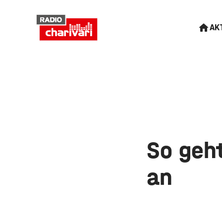
AK
So geht
an