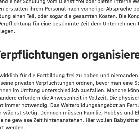
nd einer Schulung vom Dienst frei oder bieten interne We
 erstatten ihrem Personal nach vorheriger Absprache bei
ldung einen Teil, oder sogar die gesamten Kosten. Die Kond
Verpflichtung für eine bestimmte Zeit dem Unternehmen tr
legen.
Verpflichtungen organisier
irklich für die Fortbildung frei zu haben und niemanden
seine privaten Verpflichtungen ordnen, bevor man eine Sc
nnen im Umfang unterschiedlich ausfallen. Manche können
andere erfordern die Anwesenheit in Vollzeit. Die physis
cht immer notwendig. Das Weiterbildungsangebot an Fer
en wächst stetig. Dennoch müssen Familie, Hobbys und 
eine gewisse Zeit hintenanstehen. Hier wollen Babysitter
ert werden.