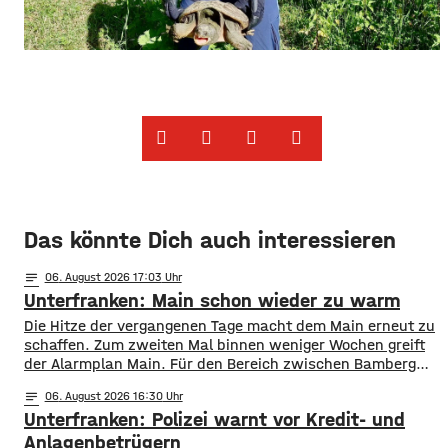
Das könnte Dich auch interessieren
notes
06
. August 2026 17:03
Unterfranken: Main schon wieder zu warm
Die Hitze der vergangenen Tage macht dem Main erneut zu
schaffen. Zum zweiten Mal binnen weniger Wochen greift
der Alarmplan Main. Für den Bereich zwischen Bamberg
und Würzburg gilt eine Vorwarnung, ab Würzburg
notes
06
. August 2026 16:30
mainabwärts die zweite von drei Warnstufen. Zwar gibt es
Unterfranken: Polizei warnt vor Kredit- und
aktuell mit dem Sauerstoffgehalt im Wasser noch keine
Probleme, allerdings ist die Wassertemperatur
Anlagenbetrügern