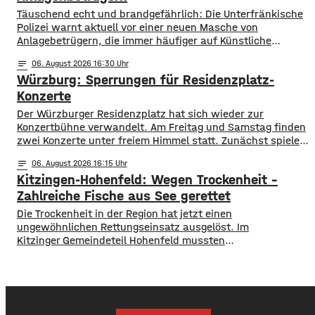
​​Täuschend echt und brandgefährlich: Die Unterfränkische
Polizei warnt aktuell vor einer neuen Masche von
Anlagebetrügern, die immer häufiger auf Künstliche
Intelligenz setzen. ​Demnach werden auch immer wieder
notes
06
. August 2026 16:30
Menschen aus der Region um ihr Erspartes gebracht. ​Laut
Würzburg: Sperrungen für Residenzplatz-
Polizei erstellen die Täter mithilfe von KI täuschen echte
Werbevideos oder fälschen Empfehlungen von prominenten
Konzerte
Persönlichkeiten. Ihr Ziel: echte
Der Würzburger Residenzplatz hat sich wieder zur
Konzertbühne verwandelt. Am Freitag und Samstag finden
zwei Konzerte unter freiem Himmel statt. Zunächst spielen
am Freitagabend Roy Bianco und die Abbrunzati Boys. Am
notes
06
. August 2026 16:15
Samstag ist dann das Konzert des Duos Fast Boy. Das
Kitzingen-Hohenfeld: Wegen Trockenheit –
Konzert von Roy Bianco und den Abbrunzati Boys ist
ausverkauft, rund 16.000 Menschen werden
Zahlreiche Fische aus See gerettet
​​Die Trockenheit in der Region hat jetzt einen
ungewöhnlichen Rettungseinsatz ausgelöst. Im
Kitzinger Gemeindeteil Hohenfeld mussten
Fachleute tausende Fische aus einem See in Sicherheit
bringen. ​Der Grund: Nach den heißen Tagen und den
trockenen Wochen zuvor drohte ein gefährlicher
Sauerstoffmangel im Wasser. Um zu verhindern,
dass Fische sterben, rückten Fachleute an. Mit