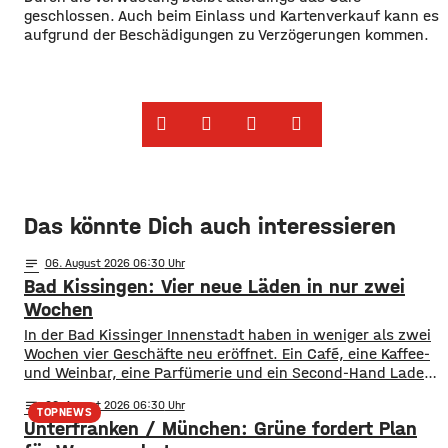
geschlossen. Auch beim Einlass und Kartenverkauf kann es
aufgrund der Beschädigungen zu Verzögerungen kommen.
Das könnte Dich auch interessieren
notes
06
. August 2026 06:30
Bad Kissingen: Vier neue Läden in nur zwei
Wochen
In der Bad Kissinger Innenstadt haben in weniger als zwei
Wochen vier Geschäfte neu eröffnet. Ein Café, eine Kaffee-
und Weinbar, eine Parfümerie und ein Second-Hand Laden
der Caritas erweitern jetzt das Angebot im Stadtzentrum.
notes
06
. August 2026 06:30
Kissingens Oberbürgermeister Dirk Vogel und der
TOPNEWS
Unterfranken / München: Grüne fordert Plan
Wirtschaftsförderer der Stadt Sebastian Bünner sehen