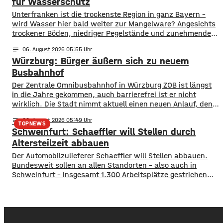
damit ihr Engagement und den aktuellen Kurs der
für Wasserschutz
​​Unterfranken ist die trockenste Region in ganz Bayern –
wird Wasser hier bald weiter zur Mangelware? Angesichts
trockener Böden, niedriger Pegelstände und zunehmender
Hitze schlagen die Grünen im Bayerischen Landtag Alarm.
notes
06
. August 2026 05:55
​Mit einem neuen Antrag fordern sie einen 10-Punkte-
Würzburg: Bürger äußern sich zu neuem
Wasser-Notfallplan für Bayern. ​Die Grünen-Fraktion hat
dabei kurzfristige und langfristige Maßnahmen im Petto.
Busbahnhof
So sollen unter anderem
Der Zentrale Omnibusbahnhof in Würzburg ZOB ist längst
in die Jahre gekommen, auch barrierefrei ist er nicht
wirklich. Die Stadt nimmt aktuell einen neuen Anlauf, den
ZOB als modernen und zentralen Knotenpunkt für den
notes
06
. August 2026 05:49
gesamten Busverkehr umzugestalten. In einer
TOPNEWS
Schweinfurt: Schaeffler will Stellen durch
Bürgerbeteiligung konnten die Würzburger jetzt Lob, Kritik
und Wünsche einbringen. Was gut funktioniert sind
Altersteilzeit abbauen
demnach die
Der Automobilzulieferer Schaeffler will Stellen abbauen.
Bundesweit sollen an allen Standorten – also auch in
Schweinfurt – insgesamt 1.300 Arbeitsplätze gestrichen
werden. Das soll über Altersteilzeitregelungen passieren.
Beschäftigte der Jahrgänge 1971 und älter können
Angebote zur Altersteilzeit nutzen. Laut dem Konzern ist
das Interesse daran groß. Hintergrund sind ein schwieriges
Marktumfeld und sinkende Umsätze im