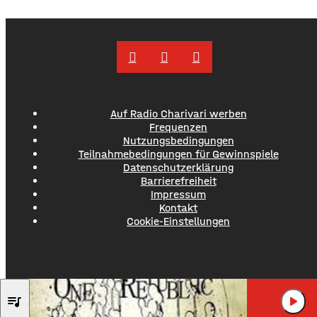
skandinavischen Ländern beginnt die Schule langsam
wieder. Daher dürfte es auf A 3 und
Auf Radio Charivari werben
Frequenzen
Nutzungsbedingungen
Teilnahmebedingungen für Gewinnspiele
Datenschutzerklärung
Barrierefreiheit
Impressum
Kontakt
Cookie-Einstellungen
ONEREPUBLIC
queue_music
play_arrow
ALL THE RIG