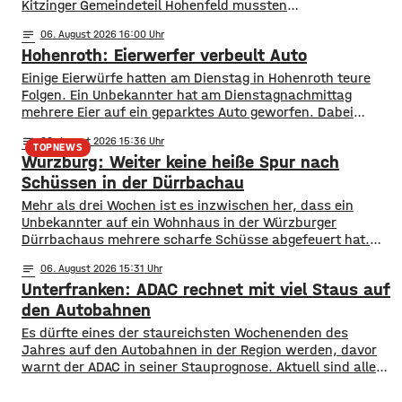
Kitzinger Gemeindeteil Hohenfeld mussten
Fachleute tausende Fische aus einem See in Sicherheit
notes
06
. August 2026 16:00
bringen. ​Der Grund: Nach den heißen Tagen und den
Hohenroth: Eierwerfer verbeult Auto
trockenen Wochen zuvor drohte ein gefährlicher
Sauerstoffmangel im Wasser. Um zu verhindern,
Einige Eierwürfe hatten am Dienstag in Hohenroth teure
dass Fische sterben, rückten Fachleute an. Mit
Folgen. Ein Unbekannter hat am Dienstagnachmittag
Gummistiefeln und Spezialausrüstung fischten sie den See
mehrere Eier auf ein geparktes Auto geworfen. Dabei
am Donnerstag nach und nach leer. Die geretteten Fische
verbeulte er das Blech des Wagens derart, dass
wurden
notes
06
. August 2026 15:36
Sachschaden von mehreren hundert Euro entstand. Die
TOPNEWS
Würzburg: Weiter keine heiße Spur nach
Polizei Bad Neustadt sucht jetzt nach möglichen Zeugen
der Wurfaktion. Ob bei der Tat Eier zu Bruch gingen
Schüssen in der Dürrbachau
Mehr als drei Wochen ist es inzwischen her, dass ein
Unbekannter auf ein Wohnhaus in der Würzburger
Dürrbachaus mehrere scharfe Schüsse abgefeuert hat.
Dem Täter war damals die Flucht gelungen, noch immer
notes
06
. August 2026 15:31
fehlt den Ermittlern offenbar eine heiße Spur. Eine
Unterfranken: ADAC rechnet mit viel Staus auf
Großfahndung am Abend der Tat war erfolglos geblieben,
auch eine Anwohnerbefragung brachte offenbar keinen
den Autobahnen
Durchbruch.
Es dürfte eines der staureichsten Wochenenden des
Jahres auf den Autobahnen in der Region werden, davor
warnt der ADAC in seiner Stauprognose. Aktuell sind alle
Bundesländer in den Sommerferien, sie enden allerdings in
Hessen, Rheinland-Pfalz und dem Saarland. Auch in den