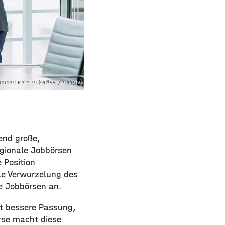
mmad Faiz Zulkeflee / unsplash.com
end große,
regionale Jobbörsen
 Position
ale Verwurzelung des
te Jobbörsen an.
oft bessere Passung,
örse macht diese