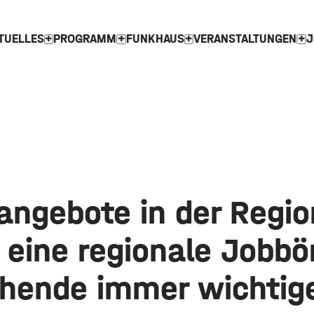
TUELLES
PROGRAMM
FUNKHAUS
VERANSTALTUNGEN
J
expand_more
expand_more
expand_more
expand_more
angebote in der Regio
eine regionale Jobbör
hende immer wichtige