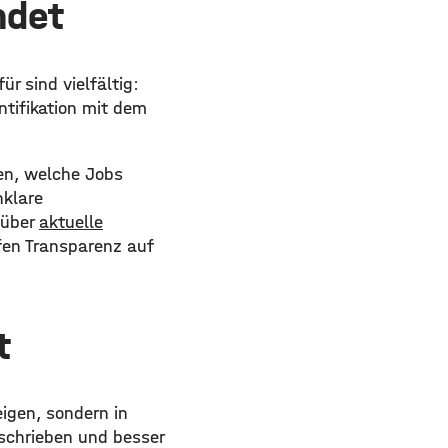
ndet
r sind vielfältig:
ntifikation mit dem
gen, welche Jobs
nklare
 über
aktuelle
fen Transparenz auf
t
eigen, sondern in
eschrieben und besser