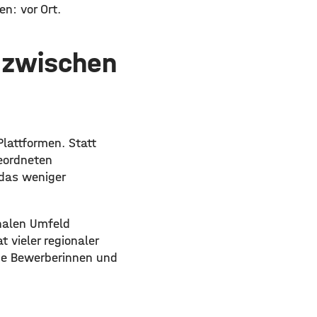
n: vor Ort.
d zwischen
lattformen. Statt
eordneten
das weniger
nalen Umfeld
 vieler regionaler
nde Bewerberinnen und