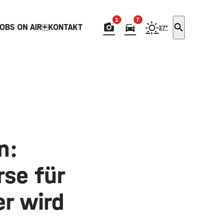
1
7
photo_camera
directions_car
search
OBS ON AIR
KONTAKT
27°
expand_more
n:
se für
r wird