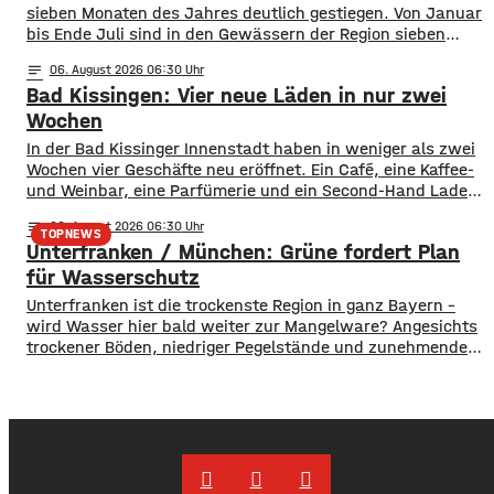
sieben Monaten des Jahres deutlich gestiegen. Von Januar
bis Ende Juli sind in den Gewässern der Region sieben
Menschen ums Leben gekommen. Im Vorjahreszeitraum
notes
06
. August 2026 06:30
waren es drei. Diese Zahlen teilte die DLRG mit. Auch
Bad Kissingen: Vier neue Läden in nur zwei
bayernweit ist die Zahl der Badetoten gestiegen. Während
im Freistaat die
Wochen
In der Bad Kissinger Innenstadt haben in weniger als zwei
Wochen vier Geschäfte neu eröffnet. Ein Café, eine Kaffee-
und Weinbar, eine Parfümerie und ein Second-Hand Laden
der Caritas erweitern jetzt das Angebot im Stadtzentrum.
notes
06
. August 2026 06:30
Kissingens Oberbürgermeister Dirk Vogel und der
TOPNEWS
Unterfranken / München: Grüne fordert Plan
Wirtschaftsförderer der Stadt Sebastian Bünner sehen
damit ihr Engagement und den aktuellen Kurs der
für Wasserschutz
​​Unterfranken ist die trockenste Region in ganz Bayern –
wird Wasser hier bald weiter zur Mangelware? Angesichts
trockener Böden, niedriger Pegelstände und zunehmender
Hitze schlagen die Grünen im Bayerischen Landtag Alarm.
​Mit einem neuen Antrag fordern sie einen 10-Punkte-
Wasser-Notfallplan für Bayern. ​Die Grünen-Fraktion hat
dabei kurzfristige und langfristige Maßnahmen im Petto.
So sollen unter anderem