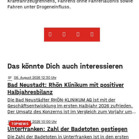
Kraftfahrzeugrennens, Fahrens ohne Fahrerlaubnis sowie
Fahren unter Drogeneinfluss.
Das könnte Dich auch interessieren
notes
06
. August 2026 12:30
Bad Neustadt: Rhön Klinikum mit positiver
Halbjahresbilanz
Die Bad Neustädter RHÖN-KLINIKUM AG ist mit der
Geschäftsentwicklung im ersten Halbjahr 2026 zufrieden.
Der Umsatz des Konzerns ist im Vergleich zum Vorjahr um
rund 30 Millionen Euro auf knapp 864 Millionen gestiegen.
notes
06
. August 2026 10:00
Von Januar bis Juni wurden fast 514.000 Patientinnen und
TOPNEWS
Unterfranken: Zahl der Badetoten gestiegen
Patienten ambulant und stationär behandelt, 9 % mehr als
im Vorjahr. Für das
Die Zahl der Badetoten in Unterfranken ist in den ersten