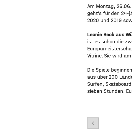
Am Montag, 26.06.
geht’s für den 24-j
2020 und 2019 sowi
Leonie Beck aus W
ist es schon die zw
Europameisterschaf
Vitrine. Sie wird a
Die Spiele beginne
aus über 200 Lände
Surfen, Skateboard
sieben Stunden. Eur
chevron_left