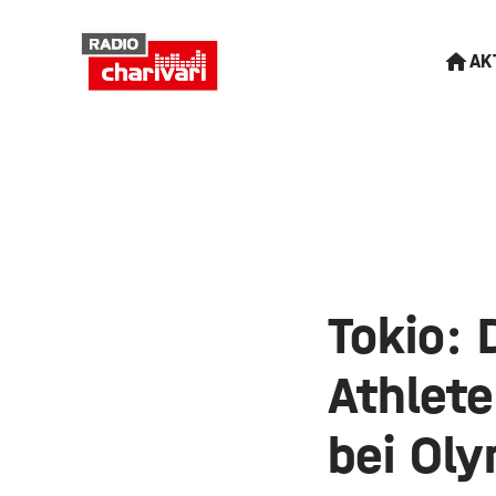
AK
Tokio: 
Athlet
bei Ol