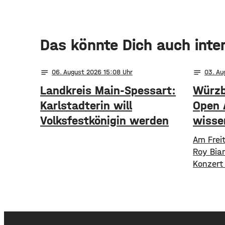
Das könnte Dich auch inte
notes
notes
06
. August 2026 15:08
03
. A
Landkreis Main-Spessart:
Würzb
Karlstadterin will
Open 
Volksfestkönigin werden
wisse
Am Frei
Roy Bia
Konzert
Samstag
mit dem
Karriere
Konzert
gibt es 