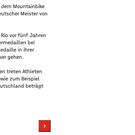
 dem Mountainbike
deutscher Meister von
 Rio vor fünf Jahren
ermedaillen bei
aille in ihrer
ser gehen.
en treten Athleten
 wie zum Beispiel
eutschland beträgt
eutschland / picture-alliance
chevron_right