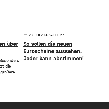
notes
28
. Juli 2026 14:00
en über
So sollen die neuen
Euroscheine aussehen.
Jeder kann abstimmen!
 Besonders
zt die
 größere
der
 Stadt in
Sperrung
geben.
ktuellen