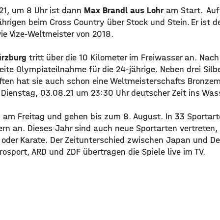
21, um 8 Uhr ist dann
Max Brandl aus Lohr
am Start. Auf
ährigen beim Cross Country über Stock und Stein. Er ist 
e Vize-Weltmeister von 2018.
ürzburg
tritt über die 10 Kilometer im Freiwasser an. Nach
eite Olympiateilnahme für die 24-jährige. Neben drei Silb
ten hat sie auch schon eine Weltmeisterschafts Bronzemed
m Dienstag, 03.08.21 um 23:30 Uhr deutscher Zeit ins Was
n am Freitag und gehen bis zum 8. August. In 33 Sportart
rn an. Dieses Jahr sind auch neue Sportarten vertreten,
 oder Karate. Der Zeitunterschied zwischen Japan und D
osport, ARD und ZDF übertragen die Spiele live im TV.
Leonie Ebert Foto: Team D