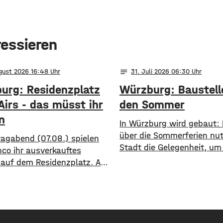
ressieren
notes
ugust 2026 16:48
31
. Juli 2026 06:30
urg: Residenzplatz
Würzburg: Baustell
Airs - das müsst ihr
den Sommer
n
​​In Würzburg wird gebaut:
über die Sommerferien nut
tagabend (07.08.) spielen
Stadt die Gelegenheit, um
nco ihr ausverkauftes
Baustellen anzugehen. In 
 auf dem Residenzplatz. Am
„Sommeroffensive“ hat die
 legen Fast Boy dann nach
der Woche vor Beginn der
 größten Konzert ihrer
Ferien unter anderem die 
. Alles, was ihr für das
der B27-Brücke bekanntge
wochenende wissen müsst,
Eine Übersicht über alle a
hier. Straßensperrungen: