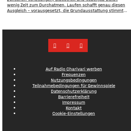
wenig Zeit zum Durchatmen. Laufen schafft genau diesen
Ausgleich – vorausgesetzt, die Grundausstattung stimmt
von Anfang an. Warum Laufen der perfekte Ausgleich zum
Studienalltag ist Der Kopf raucht nach einer langen
Lernphase, die Konzentration lässt nach. Genau dann hilft
Bewegung an der frischen Luft am meisten. Laufen lässt
sich
Auf Radio Charivari werben
Frequenzen
Nutzungsbedingungen
Teilnahmebedingungen für Gewinnspiele
Datenschutzerklärung
Barrierefreiheit
Impressum
Kontakt
Cookie-Einstellungen