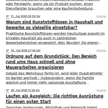
oder Perplexity, wenn sie ein Produkt suchen, einen
Dienstleister brauchen oder eine Kaufentscheidung
vorbereiten. Die Antwort liefert die KI direkt im Chat, fertig
notes
31
. Juli 2026 08:55
Anzeige
formuliert und mit konkreten Empfehlungen. Welche
Warum sind Kunststoffdosen in Haushalt und
Unternehmen dort genannt werden und welche nicht,
entscheidet zunehmend über Aufträge und Umsatz. Genau
Gewerbe so vielseitig einsetzbar?
hier setzt Generative Engine Optimization an,
Praktische Kunststoffdosen werden heutzutage sowohl im
privaten Haushalt als auch in zahlreichen
Gewerbebereichen eingesetzt. Kein Wunder! Sie eignen
sich für feste, pulverförmige, cremige und pastöse
notes
30
. Juli 2026 07:46
Anzeige
Produkte und sind in vielen Größen erhältlich. Dosen aus
Ordnung auf dem Grundstück: Den Bereich
Kunststoff sind leicht und bruchsicher. Sie lassen sich mit
verschiedenen Verschlussarten ausstatten und können in
rund ums Haus schnell und ohne
verschiedenen Größen und Farben hergestellt werden.
Mauerarbeiten organisieren
Sobald das Wohnhaus fertig ist, wird jeder Quadratmeter
im Garten wertvoll – insbesondere, wenn die Familie
wächst und immer mehr saisonale Ausstattung
untergebracht werden muss. Fertige Stahlkonstruktionen
notes
28
. Juli 2026 10:26
Anzeige
schaffen sicheren Stauraum für Geräte, Zubehör und
Laufen als Ausgleich: Die richtige Ausrüstung
Fahrzeuge und lassen sich innerhalb von etwa dreißig
Minuten montieren. Schnelle Montage statt Baustelle Der
für einen guten Start
Bau eines klassischen Nebengebäudes erfordert Zeit,
Zwischen Vorlesungen, Bibliothek und Nebenjob bleibt