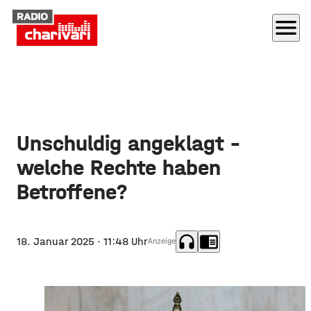
menu
Unschuldig angeklagt –
welche Rechte haben
Betroffene?
headphones
chrome_reader_mode
18. Januar 2025
· 11:48 Uhr
Anzeige