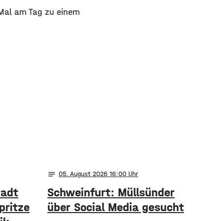
-Mal am Tag zu einem
notes
05
. August 2026 16:00
tadt
Schweinfurt: Müllsünder
pritze
über Social Media gesucht