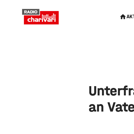
AK
Unterfr
an Vat