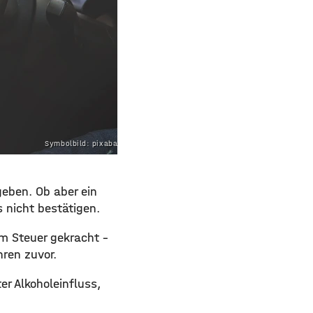
Symbolbild: pixabay.com
geben. Ob aber ein
 nicht bestätigen.
m Steuer gekracht –
hren zuvor.
r Alkoholeinfluss,