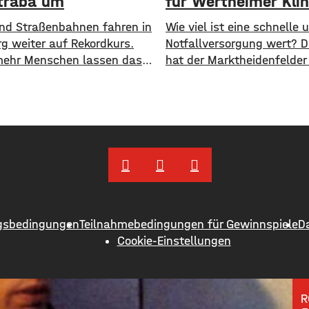
traba um
für Wertheimer Klin
 und Straßenbahnen fahren in
​​Wie viel ist eine schnelle
g weiter auf Rekordkurs.
Notfallversorgung wert? 
ehr Menschen lassen das
hat der Marktheidenfelder
ehen und steigen auf den
nun erneut diskutiert. Das
ichen Nahverkehr um. ​Wie
Die Stadt will auch in Zuk
jetzt mitgeteilt hat, wurden
Notaufnahme im benachb
n Halbjahr 2026 so viele
Bürgerspital in Wertheim f
e transportiert wie nie
unterstützen. ​Über 31.0
Insgesamt waren knapp 18
fließen in diesem Jahr an
en Menschen im öffentlichen
entsprechenden Förderver
ehr unterwegs. ​Besonders
Krankenhauses. Denn: Alle
 zeigt sich
im letzten Jahr haben sic
gsbedingungen
Teilnahmebedingungen für Gewinnspiele
D
Menschen aus Marktheide
Cookie-Einstellungen