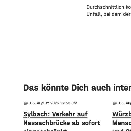
Durchschnittlich k
Unfall, bei dem der
Das könnte Dich auch inte
notes
notes
05
. August 2026 16:30
05
. A
Sylbach: Verkehr auf
Würzb
Nassachbrücke ab sofort
Mensc